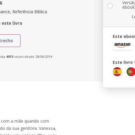
s
Versã
ebook
ance, Referência Bíblica
L
 este livro
Este eboo
trecho
ista
4913
vezes desde 28/06/2014
Este livr
ava com a mãe quando com
o da sua genitora. Vanessa,