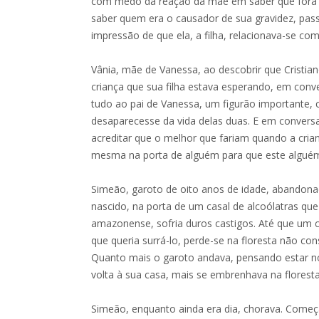
com medo da reação da mãe em saber que fora tra
saber quem era o causador de sua gravidez, pas
impressão de que ela, a filha, relacionava-se c
Vânia, mãe de Vanessa, ao descobrir que Cristia
criança que sua filha estava esperando, em con
tudo ao pai de Vanessa, um figurão importante, c
desaparecesse da vida delas duas. E em conversa 
acreditar que o melhor que fariam quando a crian
mesma na porta de alguém para que este alguém a 
Simeão, garoto de oito anos de idade, abandon
nascido, na porta de um casal de alcoólatras q
amazonense, sofria duros castigos. Até que um ce
que queria surrá-lo, perde-se na floresta não co
Quanto mais o garoto andava, pensando estar no
volta à sua casa, mais se embrenhava na floresta
Simeão, enquanto ainda era dia, chorava. Começ