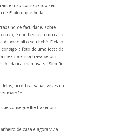
 grande urso como sendo seu
a de Espírito que Anda.
trabalho de faculdade, sobre
 ou não, é conduzida a uma casa
 deixado ali o seu bebê. E ela a
o consigo a foto de uma festa de
ue na mesma encontrava-se um
is. A criança chamava-se Simeão:
adelos, acordava várias vezes na
 por mamãe.
 que consegue lhe trazer um
anheiro de casa e agora vivia