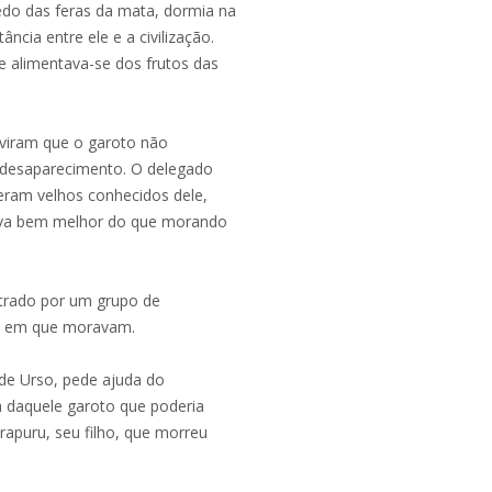
do das feras da mata, dormia na
ncia entre ele e a civilização.
le alimentava-se dos frutos das
 viram que o garoto não
 desaparecimento. O delegado
eram velhos conhecidos dele,
tava bem melhor do que morando
ntrado por um grupo de
ia em que moravam.
nde Urso, pede ajuda do
da daquele garoto que poderia
irapuru, seu filho, que morreu