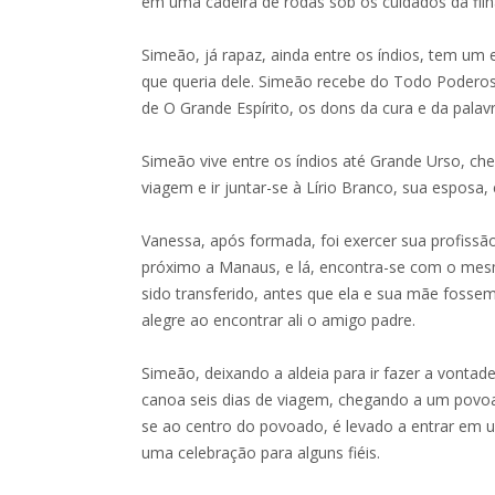
em uma cadeira de rodas sob os cuidados da filh
Simeão, já rapaz, ainda entre os índios, tem um
que queria dele. Simeão recebe do Todo Poderos
de O Grande Espírito, os dons da cura e da palavr
Simeão vive entre os índios até Grande Urso, chef
viagem e ir juntar-se à Lírio Branco, sua esposa, e
Vanessa, após formada, foi exercer sua profis
próximo a Manaus, e lá, encontra-se com o mes
sido transferido, antes que ela e sua mãe fossem
alegre ao encontrar ali o amigo padre.
Simeão, deixando a aldeia para ir fazer a vonta
canoa seis dias de viagem, chegando a um povoado
se ao centro do povoado, é levado a entrar em 
uma celebração para alguns fiéis.