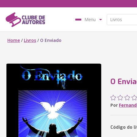
Menu
Home
/
Livros
/
O Enviado
O Envi
Por
Fernand
Código do li