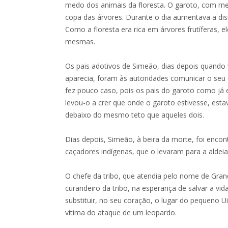
medo dos animais da floresta. O garoto, com me
copa das árvores. Durante o dia aumentava a distâ
Como a floresta era rica em árvores frutíferas, e
mesmas.
Os pais adotivos de Simeão, dias depois quando
aparecia, foram às autoridades comunicar o seu
fez pouco caso, pois os pais do garoto como já 
levou-o a crer que onde o garoto estivesse, es
debaixo do mesmo teto que aqueles dois.
Dias depois, Simeão, à beira da morte, foi enco
caçadores indígenas, que o levaram para a alde
O chefe da tribo, que atendia pelo nome de Gra
curandeiro da tribo, na esperança de salvar a vi
substituir, no seu coração, o lugar do pequeno U
vítima do ataque de um leopardo.