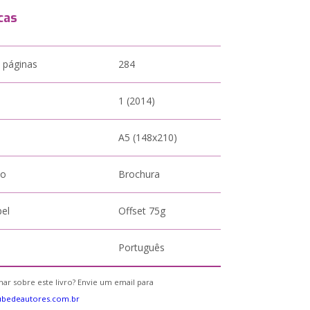
cas
 páginas
284
1 (2014)
A5 (148x210)
to
Brochura
pel
Offset 75g
Português
ar sobre este livro? Envie um email para
ubedeautores.com.br