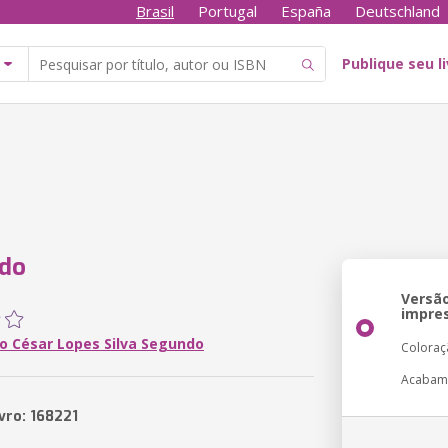
Brasil
Portugal
España
Deutschland
Publique seu l
ado
Versã
impre
o César Lopes Silva Segundo
Coloraç
Acabam
vro: 168221