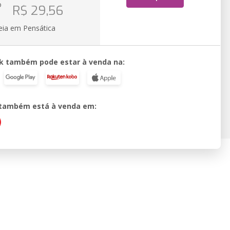
o
R$ 29,56
eia em Pensática
k também pode estar à venda na:
o também está à venda em: