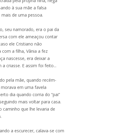
ída pela própria filha, nega
sando à sua mãe a falsa
om mais de uma pessoa.
no, seu namorado, era o pai da
versa com ele ameaçou contar
aso ele Cristiano não
com a filha, Vânia a fez
ça nascesse, era deixar a
criasse. E assim foi feito...
ado pela mãe, quando recém-
ue morava em uma favela
rto dia quando corria do “pai”
nseguindo mais voltar para casa.
 caminho que lhe levaria de
.
ando a escurecer, calava-se com