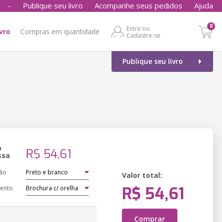
-
Publique seu livro
Acompanhe seus pedidos
Ajuda
0
Entre ou
ivro
Compras em quantidade
Cadastre-se
Publique seu livro
o
R$ 54,61
ssa
ão
Valor total:
R$ 54,61
ento
Comprar