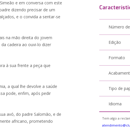
e Simeão e em conversa com este
Característi
 padre dizendo precisar de um
calçados, e o convida a sentar-se
Número de
ais na mão direita do jovem
Edição
da cadeira ao ouvi-lo dizer
Formato
ora à sua frente a peça que
Acabamen
ia, a qual lhe devolve a saúde
Tipo de pa
ssa pode, enfim, após pedir
Idioma
sua avó, do padre Salomão, e de
Tem algo a reclam
inente africano, prometendo
atendimento@cl