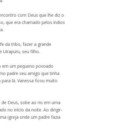
a.
 encontro com Deus que lhe diz o
o, que era chamado pelos índios
a.
e da tribo, fazer a grande
 Uirapuru, seu filho.
são em um pequeno povoado
mo padre seu amigo que tinha
 para lá. Vanessa ficou muito
de de Deus, sobe ao rio em uma
 no início da noite. Ao dirigir-
uma igreja onde um padre fazia