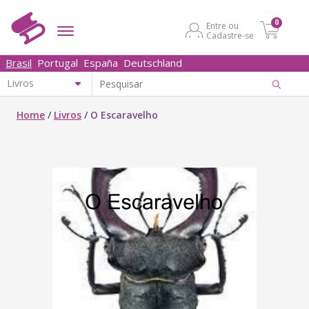
0
Entre ou
Cadastre-se
Brasil
Portugal
España
Deutschland
Home
/
Livros
/
O Escaravelho