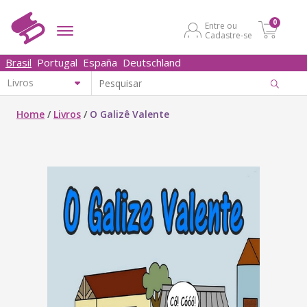
0
Entre ou
Cadastre-se
Brasil
Portugal
España
Deutschland
Home
/
Livros
/
O Galizê Valente