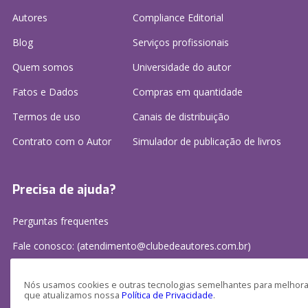
Autores
Compliance Editorial
Blog
Serviços profissionais
Quem somos
Universidade do autor
Fatos e Dados
Compras em quantidade
Termos de uso
Canais de distribuição
Contrato com o Autor
Simulador de publicação
de livros
Precisa de ajuda?
Perguntas frequentes
Fale conosco: (atendimento@clubedeautores.com.br)
Nós usamos cookies e outras tecnologias semelhantes para melhorar
que atualizamos nossa
Política de Privacidade
.
Clube de Autores Publicações S/A - CNPJ: 16.779.786/0001-27