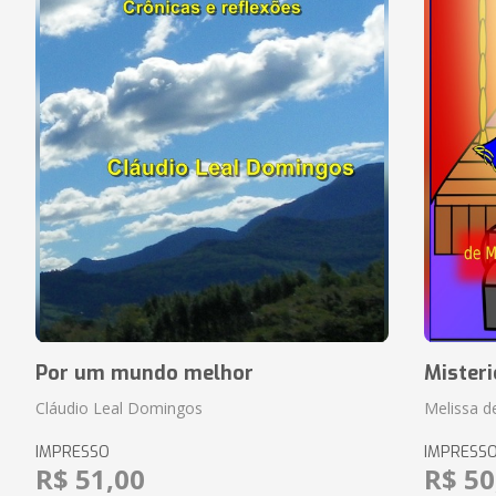
Por um mundo melhor
Misteri
Cláudio Leal Domingos
Melissa de
IMPRESSO
IMPRESS
R$ 51,00
R$ 50