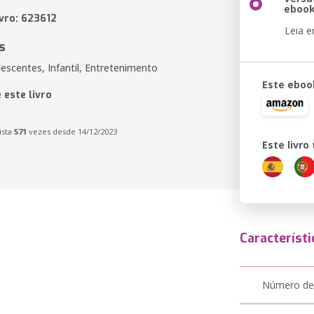
eboo
ivro: 623612
Leia 
s
escentes, Infantil, Entretenimento
Este eboo
 este livro
ista
571
vezes desde 14/12/2023
Este livr
Característi
Número de