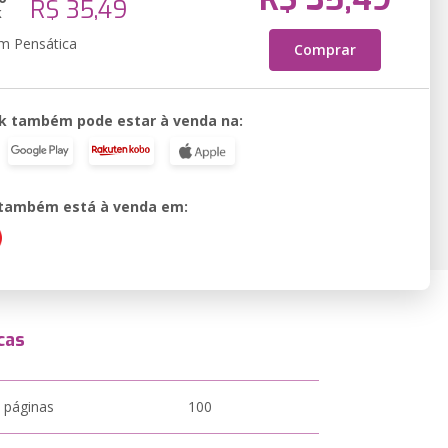
R$ 35,49
k
em Pensática
Comprar
k também pode estar à venda na:
o também está à venda em:
cas
 páginas
100