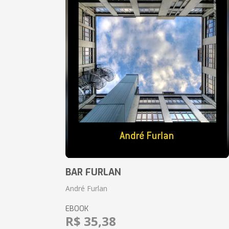
BAR FURLAN
André Furlan
EBOOK
R$ 35,38