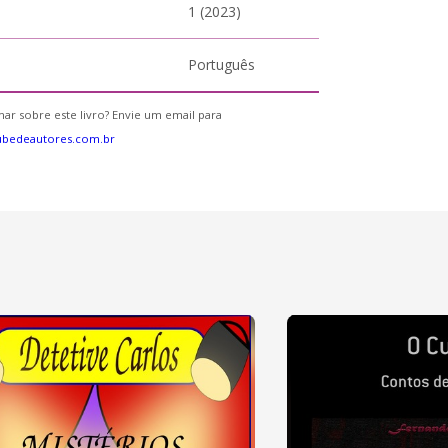
1 (2023)
Português
ar sobre este livro? Envie um email para
ubedeautores.com.br