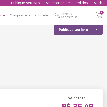
-
Publique seu livro
Acompanhe seus pedidos
Ajuda
0
Entre ou
ivro
Compras em quantidade
Cadastre-se
Publique seu livro
Valor total:
R$ 35,49
o