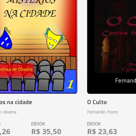
os na cidade
O Culto
 oliveira
Fernando Fiorin
O
EBOOK
EBOOK
,26
R$ 35,50
R$ 23,63