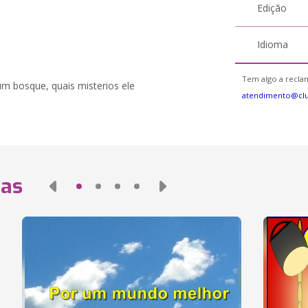
Edição
Idioma
Tem algo a reclam
m bosque, quais misterios ele
atendimento@cl
das