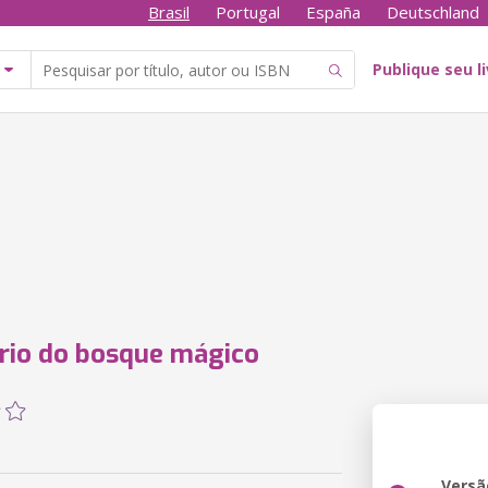
Brasil
Portugal
España
Deutschland
Publique seu l
rio do bosque mágico
Versã