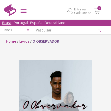
0
Entre ou
Cadastre-se
Brasil
Portugal
España
Deutschland
Home
/
Livros
/
O OBSERVADOR