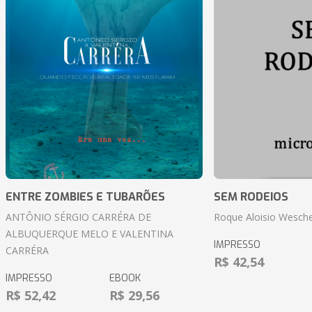
ENTRE ZOMBIES E TUBARÕES
SEM RODEIOS
ANTÔNIO SÉRGIO CARRÉRA DE
Roque Aloisio Wesche
ALBUQUERQUE MELO E VALENTINA
IMPRESSO
CARRÉRA
R$ 42,54
IMPRESSO
EBOOK
R$ 52,42
R$ 29,56