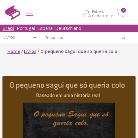
0
Entre ou
Cadastre-se
Brasil
Portugal
España
Deutschland
Home
/
Livros
/
O pequeno sagui que só queria colo