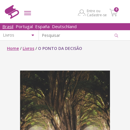
0
Entre ou
Cadastre-se
Brasil
Portugal
España
Deutschland
Home
/
Livros
/
O PONTO DA DECISÃO