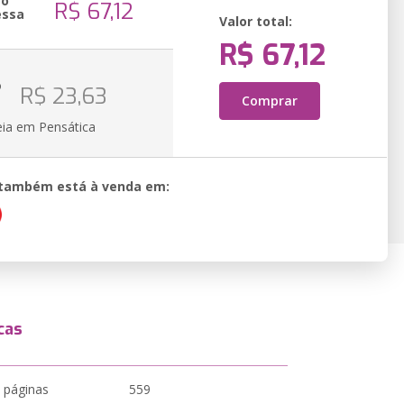
ão
R$ 67,12
essa
Valor total:
R$ 67,12
o
R$ 23,63
Comprar
eia em Pensática
o também está à venda em:
cas
 páginas
559