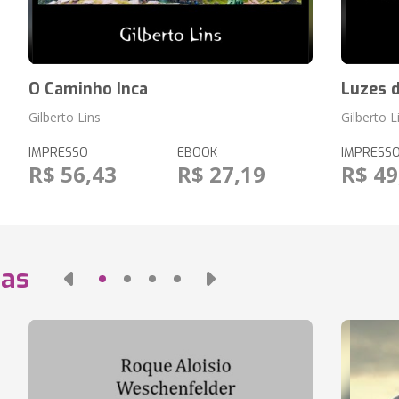
O Caminho Inca
Luzes 
Gilberto Lins
Gilberto L
IMPRESSO
EBOOK
IMPRESS
R$ 56,43
R$ 27,19
R$ 49
das