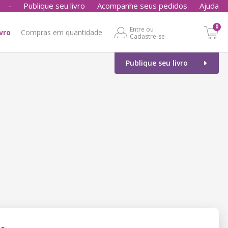
-
Publique seu livro
Acompanhe seus pedidos
Ajuda
0
Entre ou
ivro
Compras em quantidade
Cadastre-se
Publique seu livro