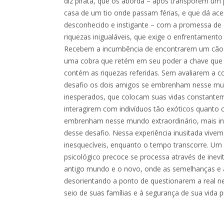
diz pirata, que os aborda – após transporem um 
casa de um tio onde passam férias, e que dá a
desconhecido e instigante – com a promessa de 
riquezas inigualáveis, que exige o enfrentament
Recebem a incumbência de encontrarem um cão 
uma cobra que retém em seu poder a chave que 
contém as riquezas referidas. Sem avaliarem a c
desafio os dois amigos se embrenham nesse m
inesperados, que colocam suas vidas constante
interagirem com indivíduos tão exóticos quanto 
embrenham nesse mundo extraordinário, mais int
desse desafio. Nessa experiência inusitada vivem
inesquecíveis, enquanto o tempo transcorre. Um
psicológico precoce se processa através de inev
antigo mundo e o novo, onde as semelhanças e 
desorientando a ponto de questionarem a real n
seio de suas famílias e à segurança de sua vida p