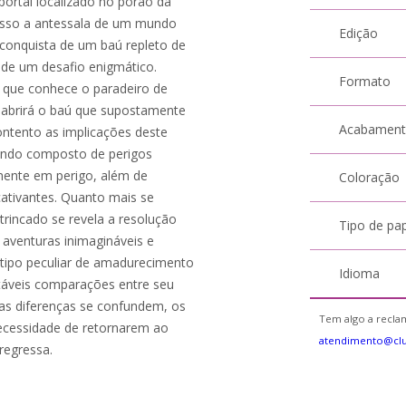
portal localizado no porão da
cesso a antessala de um mundo
Edição
conquista de um baú repleto de
o de um desafio enigmático.
Formato
que conhece o paradeiro de
abrirá o baú que supostamente
Acabamen
ontento as implicações deste
undo composto de perigos
mente em perigo, além de
Coloração
cativantes. Quanto mais se
rincado se revela a resolução
Tipo de pa
 aventuras inimagináveis e
 tipo peculiar de amadurecimento
Idioma
itáveis comparações entre seu
as diferenças se confundem, os
Tem algo a reclam
ecessidade de retornarem ao
atendimento@cl
regressa.