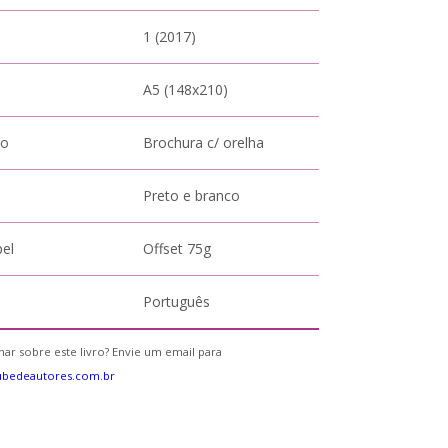
1 (2017)
A5 (148x210)
to
Brochura c/ orelha
Preto e branco
pel
Offset 75g
Português
ar sobre este livro? Envie um email para
ubedeautores.com.br