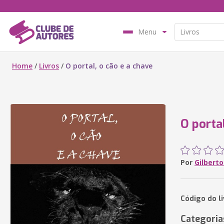
Menu
Home
/
Livros
/
O portal, o cão e a chave
O porta
Por
Gilberto
Código do l
Categoria