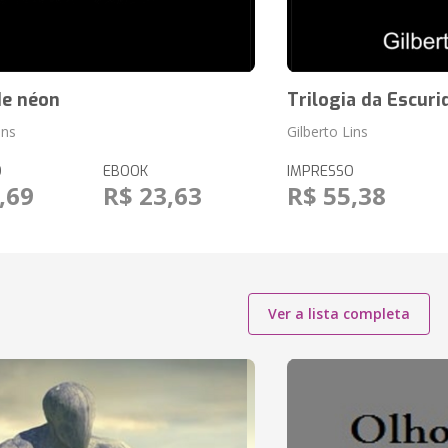
de néon
Trilogia da Escuri
ins
Gilberto Lins
O
EBOOK
IMPRESSO
,69
R$ 23,63
R$ 55,38
Ver a lista completa