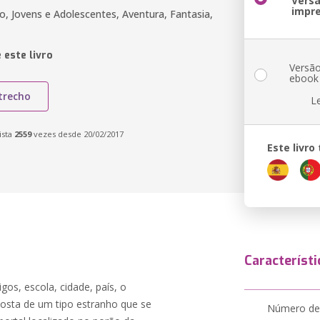
Vers
impr
o, Jovens e Adolescentes, Aventura, Fantasia,
 este livro
Versã
ebook
trecho
L
ista
2559
vezes desde 20/02/2017
Este livr
Característi
os, escola, cidade, país, o
osta de um tipo estranho que se
Número de