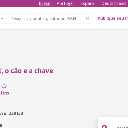
Brasil
Portugal
España
Deutschland
Publique seu l
l, o cão e a chave
 Lins
ivro: 229130
s