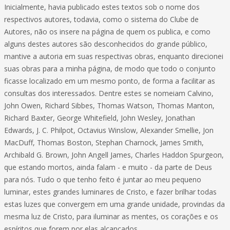
Inicialmente, havia publicado estes textos sob o nome dos
respectivos autores, todavia, como o sistema do Clube de
Autores, não os insere na página de quem os publica, e como
alguns destes autores são desconhecidos do grande público,
mantive a autoria em suas respectivas obras, enquanto direcionei
suas obras para a minha página, de modo que todo o conjunto
ficasse localizado em um mesmo ponto, de forma a facilitar as
consultas dos interessados. Dentre estes se nomeiam Calvino,
John Owen, Richard Sibbes, Thomas Watson, Thomas Manton,
Richard Baxter, George Whitefield, John Wesley, Jonathan
Edwards, J. C. Philpot, Octavius Winslow, Alexander Smellie, Jon
MacDuff, Thomas Boston, Stephan Charnock, James Smith,
Archibald G. Brown, John Angell James, Charles Haddon Spurgeon,
que estando mortos, ainda falam - e muito - da parte de Deus
para nós. Tudo o que tenho feito é juntar ao meu pequeno
luminar, estes grandes luminares de Cristo, e fazer brilhar todas
estas luzes que convergem em uma grande unidade, provindas da
mesma luz de Cristo, para iluminar as mentes, os corações e os
espíritos que forem por elas alcançados.