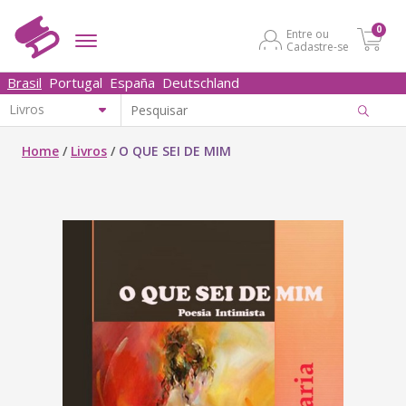
0
Entre ou
Cadastre-se
Brasil
Portugal
España
Deutschland
Home
/
Livros
/
O QUE SEI DE MIM