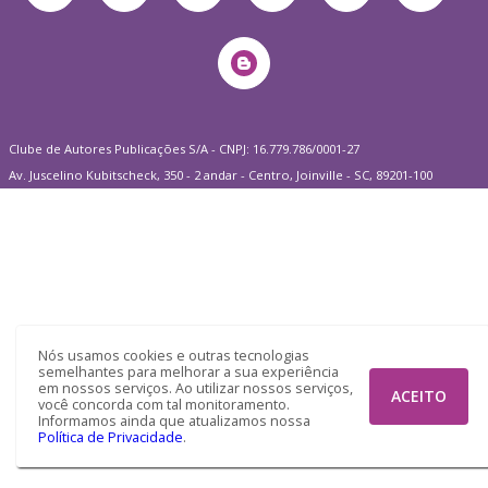
Clube de Autores Publicações S/A - CNPJ: 16.779.786/0001-27
Av. Juscelino Kubitscheck, 350 - 2 andar - Centro, Joinville - SC, 89201-100
Nós usamos cookies e outras tecnologias
semelhantes para melhorar a sua experiência
em nossos serviços. Ao utilizar nossos serviços,
ACEITO
você concorda com tal monitoramento.
Informamos ainda que atualizamos nossa
Política de Privacidade
.