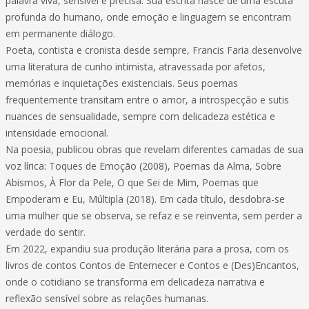
palavra viva, sensível e precisa. Sua escrita nasce de uma escuta
profunda do humano, onde emoção e linguagem se encontram
em permanente diálogo.
Poeta, contista e cronista desde sempre, Francis Faria desenvolve
uma literatura de cunho intimista, atravessada por afetos,
memórias e inquietações existenciais. Seus poemas
frequentemente transitam entre o amor, a introspecção e sutis
nuances de sensualidade, sempre com delicadeza estética e
intensidade emocional.
Na poesia, publicou obras que revelam diferentes camadas de sua
voz lírica: Toques de Emoção (2008), Poemas da Alma, Sobre
Abismos, À Flor da Pele, O que Sei de Mim, Poemas que
Empoderam e Eu, Múltipla (2018). Em cada título, desdobra-se
uma mulher que se observa, se refaz e se reinventa, sem perder a
verdade do sentir.
Em 2022, expandiu sua produção literária para a prosa, com os
livros de contos Contos de Enternecer e Contos e (Des)Encantos,
onde o cotidiano se transforma em delicadeza narrativa e
reflexão sensível sobre as relações humanas.