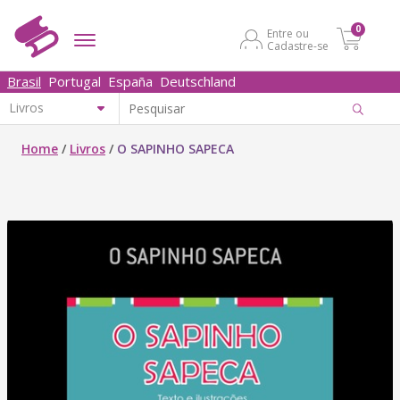
0
Entre ou
Cadastre-se
Brasil
Portugal
España
Deutschland
Home
/
Livros
/
O SAPINHO SAPECA