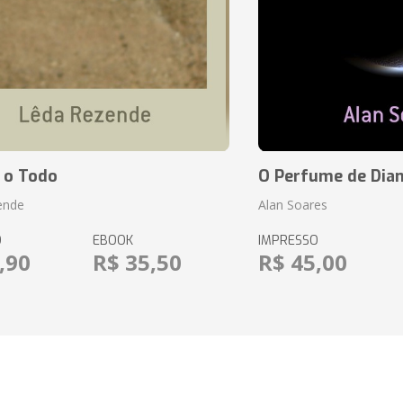
 o Todo
O Perfume de Dia
ende
Alan Soares
O
EBOOK
IMPRESSO
,90
R$ 35,50
R$ 45,00