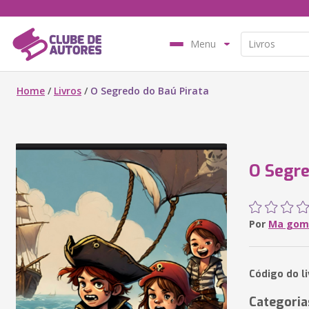
Menu
Home
/
Livros
/
O Segredo do Baú Pirata
O Segre
Por
Ma gom
Código do l
Categoria