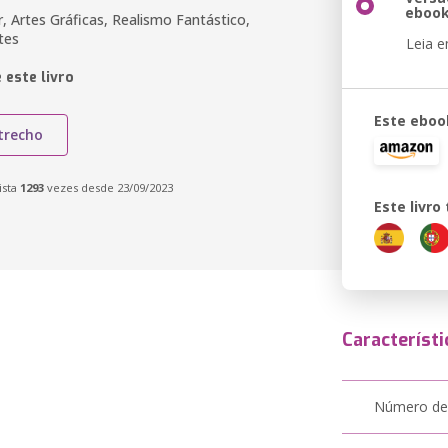
eboo
, Artes Gráficas, Realismo Fantástico,
tes
Leia 
 este livro
Este eboo
trecho
ista
1293
vezes desde 23/09/2023
Este livr
Característi
Número de