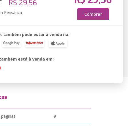
R$ 29,56
k
em Pensática
Comprar
k também pode estar à venda na:
o também está à venda em:
cas
 páginas
9