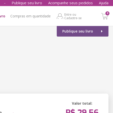
-
Publique seu livro
Acompanhe seus pedidos
Ajuda
0
Entre ou
ivro
Compras em quantidade
Cadastre-se
Publique seu livro
Valor total:
R$ 29,56
o