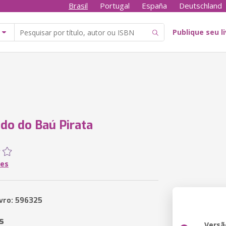
Brasil
Portugal
España
Deutschland
Publique seu l
do do Baú Pirata
es
ivro: 596325
s
Versã