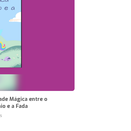
ade Mágica entre o
io e a Fada
s