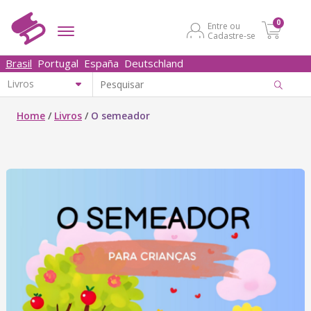
0
Entre ou
Cadastre-se
Brasil
Portugal
España
Deutschland
Home
/
Livros
/
O semeador