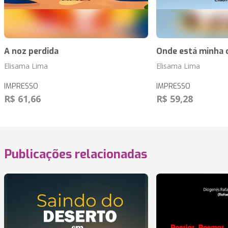
A noz perdida
Onde está minha 
Elisama Lima
Elisama Lima
IMPRESSO
IMPRESSO
R$ 61,66
R$ 59,28
Publicações relacionadas