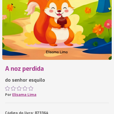
A noz perdida
do senhor esquilo
Por
Elisama Lima
Código do livro: 873364