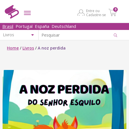
0
Entre ou
Cadastre-se
Brasil
Portugal
España
Deutschland
Home
/
Livros
/
A noz perdida