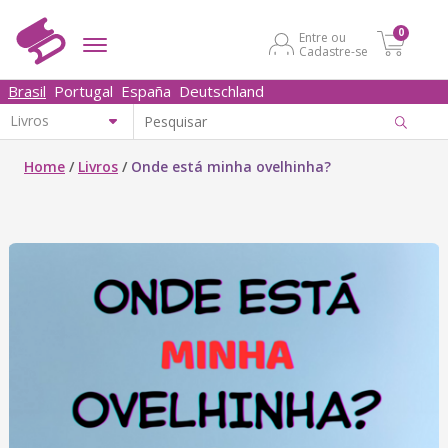
0
Entre ou
Cadastre-se
Brasil
Portugal
España
Deutschland
Home
/
Livros
/
Onde está minha ovelhinha?