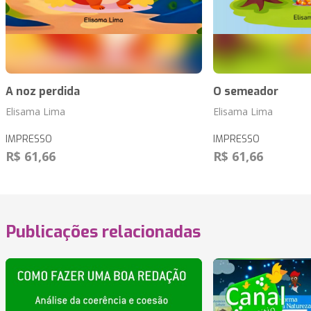
A noz perdida
O semeador
Elisama Lima
Elisama Lima
IMPRESSO
IMPRESSO
R$ 61,66
R$ 61,66
Publicações relacionadas