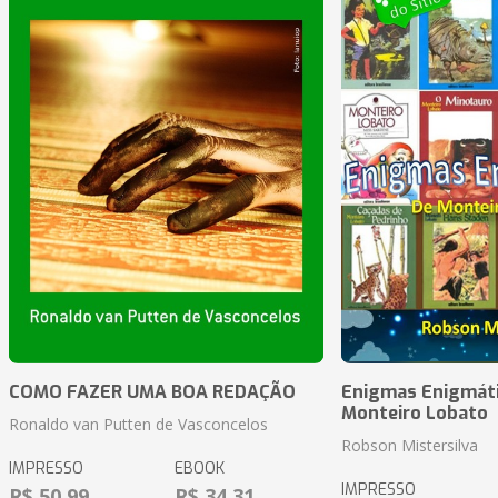
COMO FAZER UMA BOA REDAÇÃO
Enigmas Enigmáti
Monteiro Lobato
Ronaldo van Putten de Vasconcelos
Robson Mistersilva
IMPRESSO
EBOOK
IMPRESSO
R$ 50,99
R$ 34,31