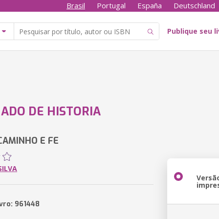
Brasil
Portugal
España
Deutschland
Publique seu l
ADO DE HISTORIA
CAMINHO E FE
SILVA
Versã
impre
ivro: 961448