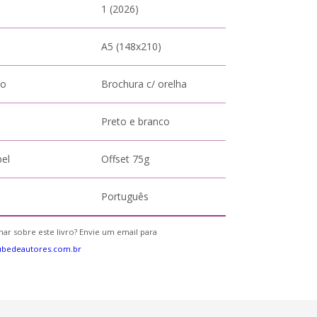
1 (2026)
A5 (148x210)
to
Brochura c/ orelha
Preto e branco
pel
Offset 75g
Português
ar sobre este livro? Envie um email para
ubedeautores.com.br