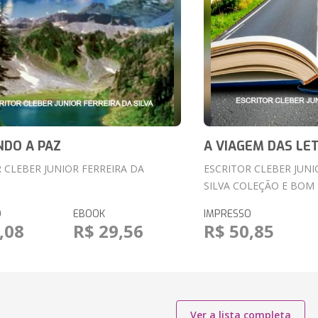
DO A PAZ
A VIAGEM DAS LE
 CLEBER JUNIOR FERREIRA DA
ESCRITOR CLEBER JUNI
SILVA COLEÇÃO E BOM 
O
EBOOK
IMPRESSO
,08
R$ 29,56
R$ 50,85
Ver a lista completa