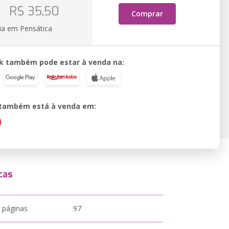
o
R$ 35,50
Comprar
ia em Pensática
k também pode estar à venda na:
o também está à venda em:
cas
 páginas
97