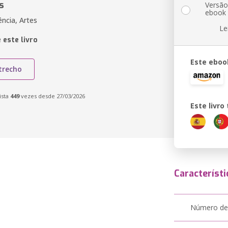
s
Versã
ebook
ncia, Artes
Le
 este livro
Este eboo
trecho
ista
449
vezes desde 27/03/2026
Este livr
Característi
Número de