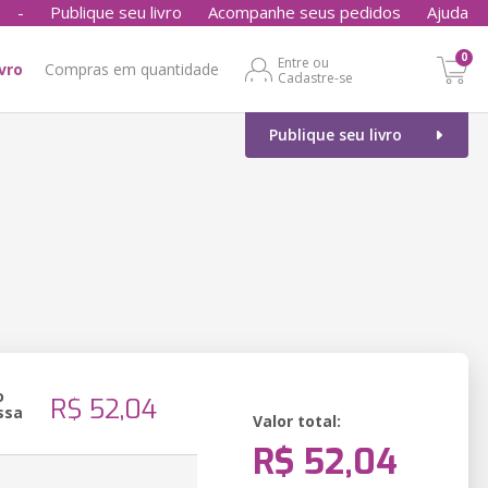
-
Publique seu livro
Acompanhe seus pedidos
Ajuda
0
Entre ou
ivro
Compras em quantidade
Cadastre-se
Publique seu livro
o
R$ 52,04
ssa
Valor total:
R$ 52,04