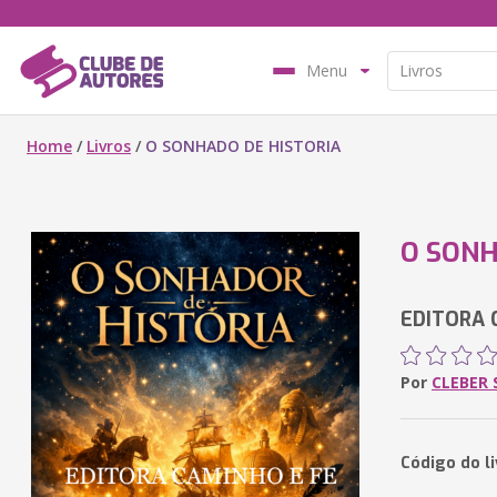
Menu
Home
/
Livros
/
O SONHADO DE HISTORIA
O SONH
EDITORA 
Por
CLEBER 
Código do l