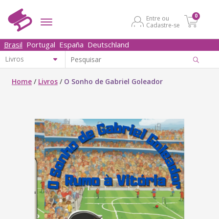
0
Entre ou
Cadastre-se
Brasil
Portugal
España
Deutschland
Home
/
Livros
/
O Sonho de Gabriel Goleador