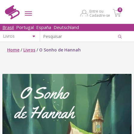
0
Entre ou
Cadastre-se
Brasil
Portugal
España
Deutschland
Home
/
Livros
/
O Sonho de Hannah