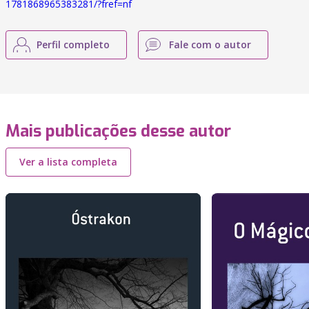
1781868965383281/?fref=nf
Perfil completo
Fale com o autor
Mais publicações desse autor
Ver a lista completa