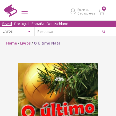
0
Entre ou
Cadastre-se
Brasil
Portugal
España
Deutschland
Home
/
Livros
/
O Último Natal