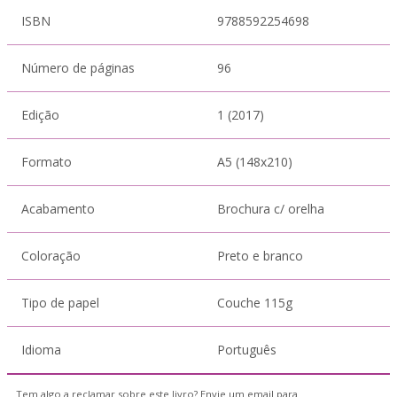
ISBN
9788592254698
Número de páginas
96
Edição
1 (2017)
Formato
A5 (148x210)
Acabamento
Brochura c/ orelha
Coloração
Preto e branco
Tipo de papel
Couche 115g
Idioma
Português
Tem algo a reclamar sobre este livro? Envie um email para