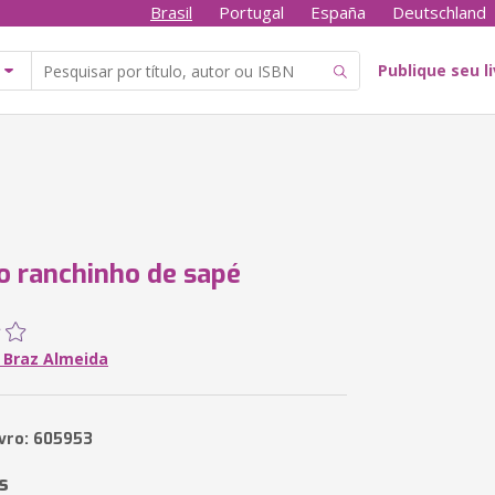
Brasil
Portugal
España
Deutschland
Publique seu l
o ranchinho de sapé
o Braz Almeida
ivro: 605953
s