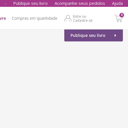
-
Publique seu livro
Acompanhe seus pedidos
Ajuda
0
Entre ou
ivro
Compras em quantidade
Cadastre-se
Publique seu livro