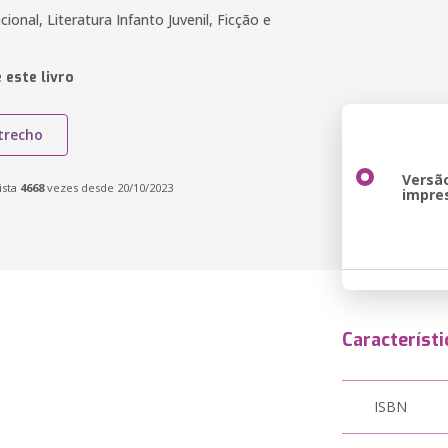
cional, Literatura Infanto Juvenil, Ficção e
 este livro
trecho
Versã
ista
4668
vezes desde 20/10/2023
impre
Característi
ISBN