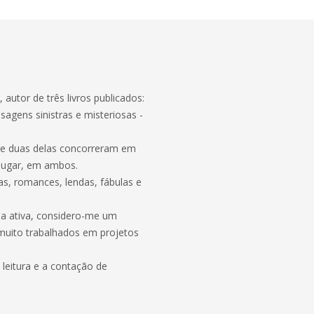
 autor de três livros publicados:
sagens sinistras e misteriosas -
que duas delas concorreram em
 lugar, em ambos.
as, romances, lendas, fábulas e
na ativa, considero-me um
o muito trabalhados em projetos
 leitura e a contação de