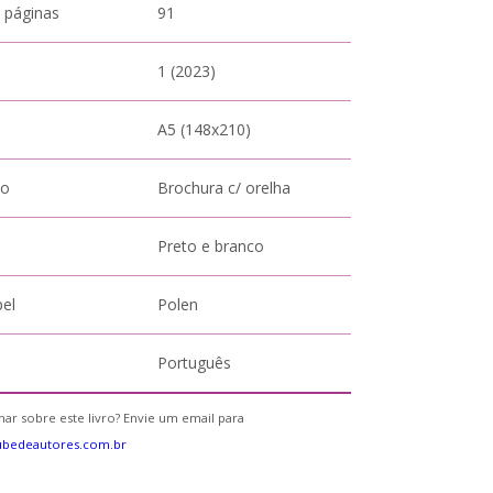
 páginas
91
1 (2023)
A5 (148x210)
to
Brochura c/ orelha
Preto e branco
pel
Polen
Português
ar sobre este livro? Envie um email para
ubedeautores.com.br