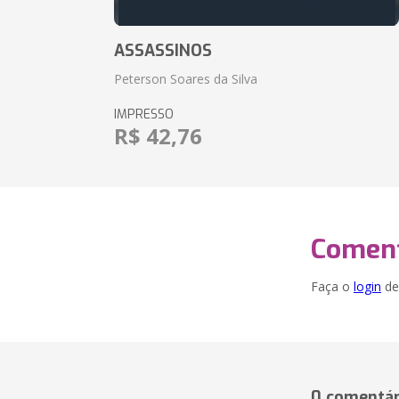
ASSASSINOS
Peterson Soares da Silva
IMPRESSO
R$ 42,76
Coment
Faça o
login
dei
0 comentár