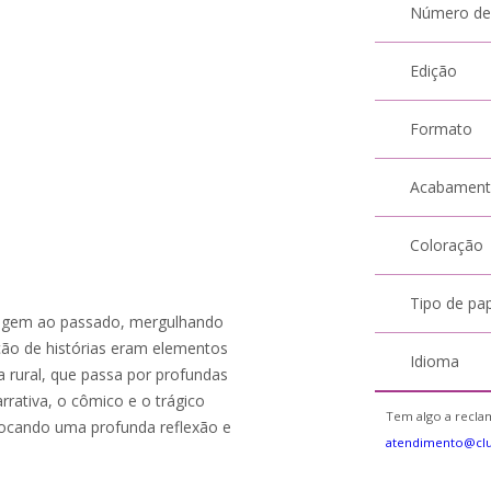
Número de
Edição
Formato
Acabamen
Coloração
Tipo de pa
viagem ao passado, mergulhando
ão de histórias eram elementos
Idioma
 rural, que passa por profundas
rativa, o cômico e o trágico
Tem algo a reclam
vocando uma profunda reflexão e
atendimento@cl