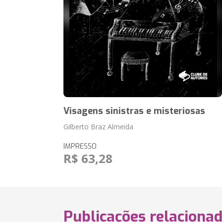
Visagens sinistras e misteriosas
Gilberto Braz Almeida
IMPRESSO
R$ 63,28
Publicações relaciona