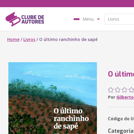
Menu
Home
/
Livros
/
O último ranchinho de sapé
O últim
Por
Gilbert
Código do l
Categoria