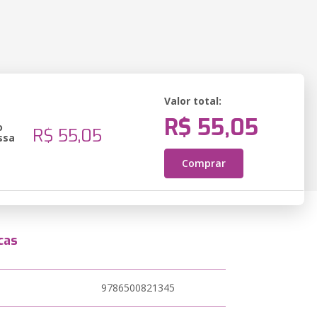
Valor total:
R$ 55,05
o
R$ 55,05
ssa
Comprar
cas
9786500821345