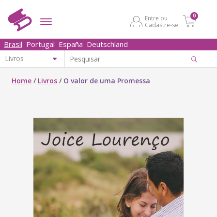
0
Entre ou
Cadastre-se
Brasil
Portugal
España
Deutschland
Home
/
Livros
/
O valor de uma Promessa