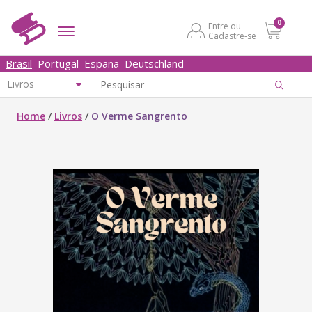
0
Entre ou
Cadastre-se
Brasil
Portugal
España
Deutschland
Home
/
Livros
/
O Verme Sangrento