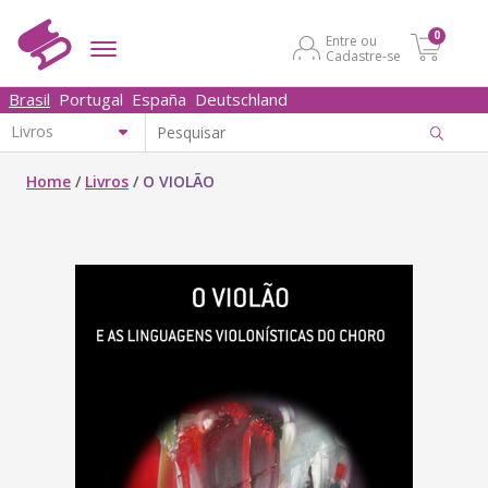
0
Entre ou
Cadastre-se
Brasil
Portugal
España
Deutschland
Home
/
Livros
/
O VIOLÃO