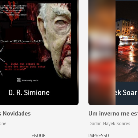
s Novidades
Um inverno me es
ione
Darlan Hayek Soares
O
EBOOK
IMPRESSO