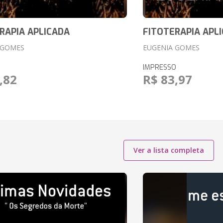
RAPIA APLICADA
FITOTERAPIA APL
 GOMES
EUGENIA GOMES
IMPRESSO
,82
R$ 83,97
Ver a lista completa