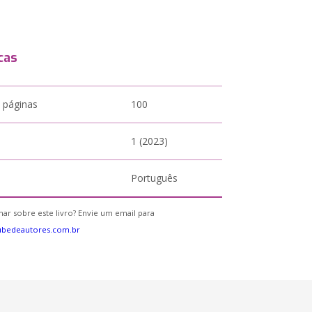
cas
 páginas
100
1 (2023)
Português
ar sobre este livro? Envie um email para
ubedeautores.com.br