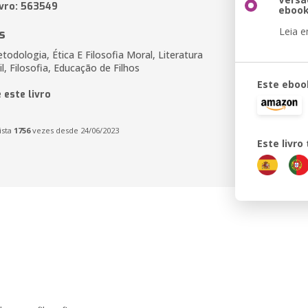
ivro: 563549
eboo
Leia 
s
todologia, Ética E Filosofia Moral, Literatura
il, Filosofia, Educação de Filhos
Este eboo
 este livro
ista
1756
vezes desde 24/06/2023
Este livr