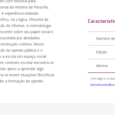
ho com filosofia para
onal da História da Filosofia,
A experiência relatada
ico, na Lógica, Filosofia da
Característi
ção de Oficinas. A metodologia
lescente sobre seu papel social e
 suscitada por atividades
Número de
 construção coletiva. Nesse
ção da opinião pública e o
Edição
do a escola um espaço social
te contexto escolar encontra-se
Idioma
stão aptos a aprender algo
a se inserir situações filosóficas
Tem algo a reclam
ção a formação da opinião
atendimento@cl