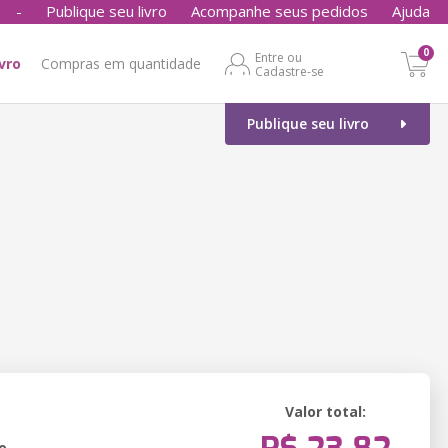
-
Publique seu livro
Acompanhe seus pedidos
Ajuda
0
Entre ou
ivro
Compras em quantidade
Cadastre-se
Publique seu livro
Valor total:
o