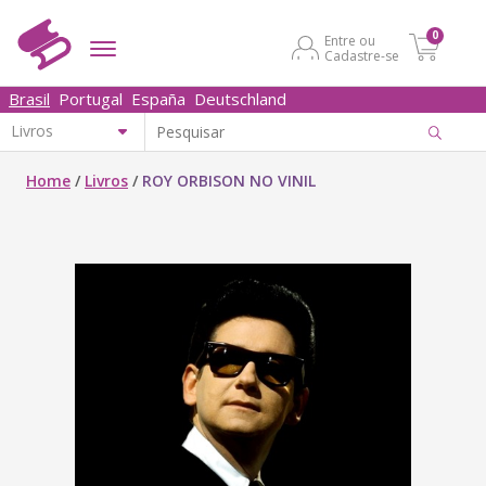
0
Entre ou
Cadastre-se
Brasil
Portugal
España
Deutschland
Home
/
Livros
/
ROY ORBISON NO VINIL