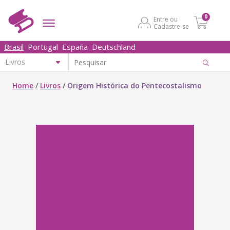
0
Entre ou
Cadastre-se
Brasil
Portugal
España
Deutschland
Home
/
Livros
/
Origem Histórica do Pentecostalismo