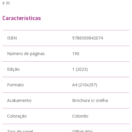
e III.
Características
ISBN
9786500842074
Número de páginas
190
Edição
1 (2023)
Formato
A4 (210x297)
Acabamento
Brochura s/ orelha
Coloração
Colorido
Tipo de papel
Offset 90g