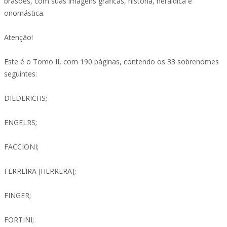
brasões, com suas imagens gráficas, história, heráldica e
onomástica.
Atenção!
Este é o Tomo II, com 190 páginas, contendo os 33 sobrenomes
seguintes:
DIEDERICHS;
ENGELRS;
FACCIONI;
FERREIRA [HERRERA];
FINGER;
FORTINI;