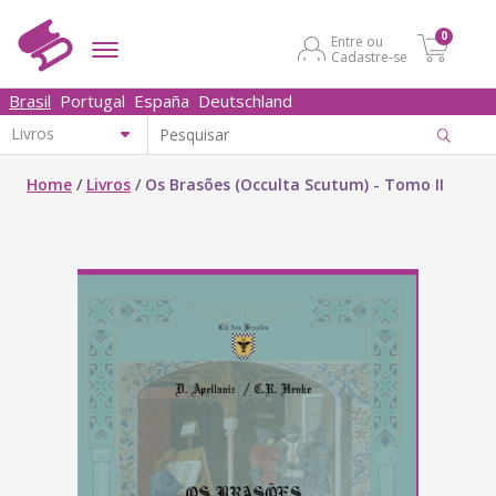
0
Entre ou
Cadastre-se
Brasil
Portugal
España
Deutschland
Home
/
Livros
/
Os Brasões (Occulta Scutum) - Tomo II