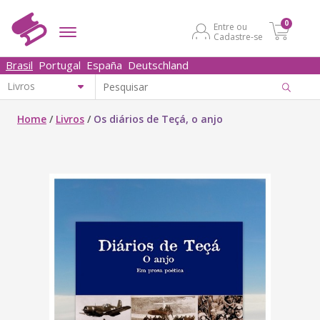
0
Entre ou
Cadastre-se
Brasil
Portugal
España
Deutschland
Home
/
Livros
/
Os diários de Teçá, o anjo