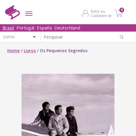
0
Entre ou
Cadastre-se
Brasil
Portugal
España
Deutschland
Home
/
Livros
/
Os Pequenos Segredos