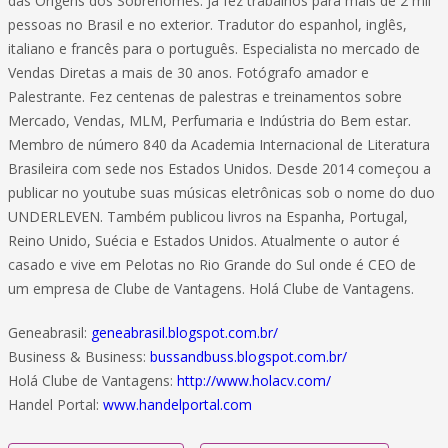
das Origens dos Sobrenomes. Já fez trabalhos para mais de 2 mil
pessoas no Brasil e no exterior. Tradutor do espanhol, inglês,
italiano e francês para o português. Especialista no mercado de
Vendas Diretas a mais de 30 anos. Fotógrafo amador e
Palestrante. Fez centenas de palestras e treinamentos sobre
Mercado, Vendas, MLM, Perfumaria e Indústria do Bem estar.
Membro de número 840 da Academia Internacional de Literatura
Brasileira com sede nos Estados Unidos. Desde 2014 começou a
publicar no youtube suas músicas eletrônicas sob o nome do duo
UNDERLEVEN. Também publicou livros na Espanha, Portugal,
Reino Unido, Suécia e Estados Unidos. Atualmente o autor é
casado e vive em Pelotas no Rio Grande do Sul onde é CEO de
um empresa de Clube de Vantagens. Holá Clube de Vantagens.
Geneabrasil:
geneabrasil.blogspot.com.br/
Business & Business:
bussandbuss.blogspot.com.br/
Holá Clube de Vantagens:
http://www.holacv.com/
Handel Portal:
www.handelportal.com