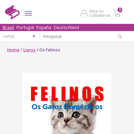
0
Entre ou
Cadastre-se
Brasil
Portugal
España
Deutschland
Home
/
Livros
/
Os Felinos