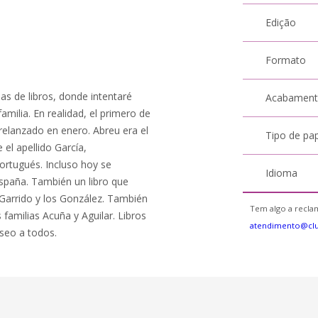
Edição
Formato
nas de libros, donde intentaré
Acabamen
amilia. En realidad, el primero de
y relanzado en enero. Abreu era el
Tipo de pa
 el apellido García,
ortugués. Incluso hoy se
Idioma
España. También un libro que
 Garrido y los González. También
Tem algo a reclam
s familias Acuña y Aguilar. Libros
atendimento@cl
eseo a todos.