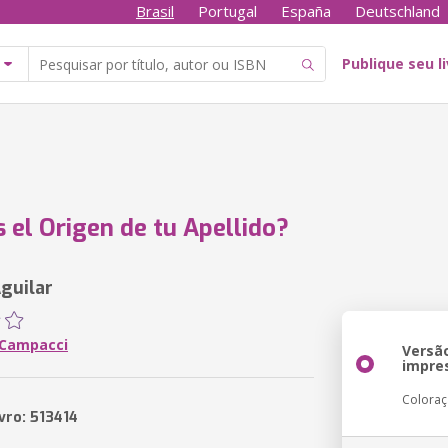
Brasil
Portugal
España
Deutschland
Publique seu l
s el Origen de tu Apellido?
guilar
 Campacci
Versã
impre
Colora
vro: 513414