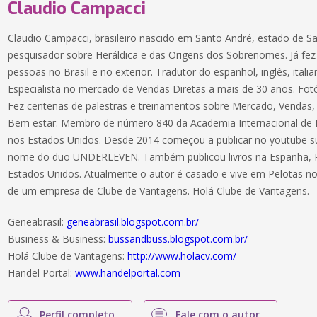
Claudio Campacci
Claudio Campacci, brasileiro nascido em Santo André, estado de 
pesquisador sobre Heráldica e das Origens dos Sobrenomes. Já fez 
pessoas no Brasil e no exterior. Tradutor do espanhol, inglês, itali
Especialista no mercado de Vendas Diretas a mais de 30 anos. Fot
Fez centenas de palestras e treinamentos sobre Mercado, Vendas,
Bem estar. Membro de número 840 da Academia Internacional de Li
nos Estados Unidos. Desde 2014 começou a publicar no youtube su
nome do duo UNDERLEVEN. Também publicou livros na Espanha, Po
Estados Unidos. Atualmente o autor é casado e vive em Pelotas n
de um empresa de Clube de Vantagens. Holá Clube de Vantagens.
Geneabrasil:
geneabrasil.blogspot.com.br/
Business & Business:
bussandbuss.blogspot.com.br/
Holá Clube de Vantagens:
http://www.holacv.com/
Handel Portal:
www.handelportal.com
Perfil completo
Fale com o autor