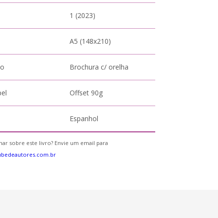
1 (2023)
A5 (148x210)
to
Brochura c/ orelha
pel
Offset 90g
Espanhol
ar sobre este livro? Envie um email para
ubedeautores.com.br