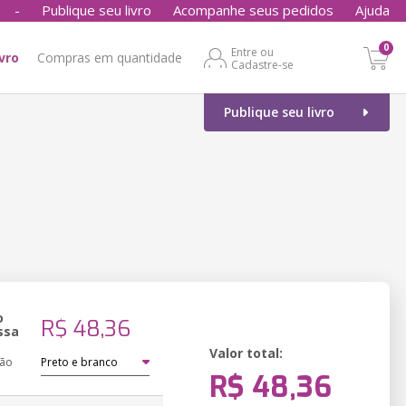
-
Publique seu livro
Acompanhe seus pedidos
Ajuda
0
Entre ou
ivro
Compras em quantidade
Cadastre-se
Publique seu livro
o
R$ 48,36
ssa
Valor total:
ção
R$ 48,36