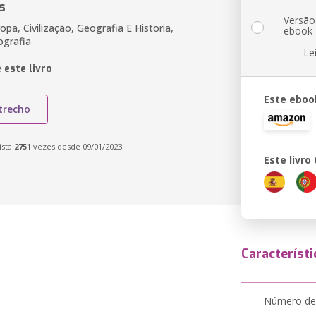
s
Versão
opa, Civilização, Geografia E Historia,
ebook
ografia
Le
 este livro
Este eboo
trecho
ista
2751
vezes desde 09/01/2023
Este livr
Característi
Número de