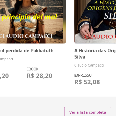
ad perdida de Pakbatuth
A História das Ori
Silva
ampacci
Claudio Campacci
O
EBOOK
,20
R$ 28,20
IMPRESSO
R$ 52,08
Ver a lista completa