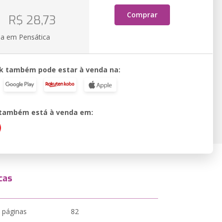
Comprar
R$ 28,73
ia em Pensática
k também pode estar à venda na:
o também está à venda em:
cas
 páginas
82