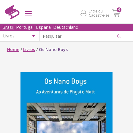
0
Entre ou
Cadastre-se
Brasil
Portugal
España
Deutschland
Home
/
Livros
/
Os Nano Boys