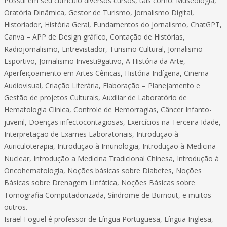
Possui em seu currículo diversos cursos, tais como: Museologia,
Oratória Dinâmica, Gestor de Turismo, Jornalismo Digital,
Historiador, História Geral, Fundamentos do Jornalismo, ChatGPT,
Canva – APP de Design gráfico, Contação de Histórias,
Radiojornalismo, Entrevistador, Turismo Cultural, Jornalismo
Esportivo, Jornalismo Investi9gativo, A História da Arte,
Aperfeiçoamento em Artes Cênicas, História Indígena, Cinema
Audiovisual, Criação Literária, Elaboração – Planejamento e
Gestão de projetos Culturais, Auxiliar de Laboratório de
Hematologia Clínica, Controle de Hemorragias, Câncer Infanto-
juvenil, Doenças infectocontagiosas, Exercícios na Terceira Idade,
Interpretação de Exames Laboratoriais, Introdução à
Auriculoterapia, Introdução à Imunologia, Introdução à Medicina
Nuclear, Introdução a Medicina Tradicional Chinesa, Introdução à
Oncohematologia, Noções básicas sobre Diabetes, Noções
Básicas sobre Drenagem Linfática, Noções Básicas sobre
Tomografia Computadorizada, Síndrome de Burnout, e muitos
outros.
Israel Foguel é professor de Língua Portuguesa, Língua Inglesa,