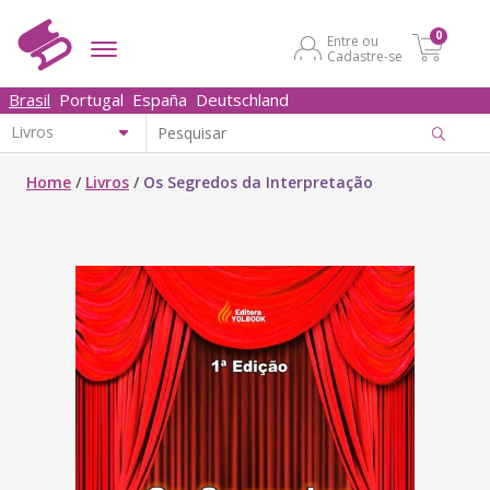
0
Entre ou
Cadastre-se
Brasil
Portugal
España
Deutschland
Home
/
Livros
/
Os Segredos da Interpretação