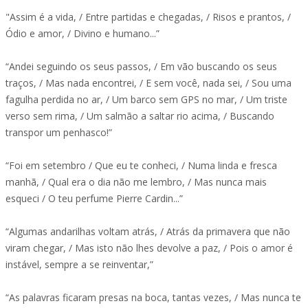
"Assim é a vida, / Entre partidas e chegadas, / Risos e prantos, /
Ódio e amor, / Divino e humano...”
“Andei seguindo os seus passos, / Em vão buscando os seus
traços, / Mas nada encontrei, / E sem você, nada sei, / Sou uma
fagulha perdida no ar, / Um barco sem GPS no mar, / Um triste
verso sem rima, / Um salmão a saltar rio acima, / Buscando
transpor um penhasco!”
“Foi em setembro / Que eu te conheci, / Numa linda e fresca
manhã, / Qual era o dia não me lembro, / Mas nunca mais
esqueci / O teu perfume Pierre Cardin...”
“Algumas andarilhas voltam atrás, / Atrás da primavera que não
viram chegar, / Mas isto não lhes devolve a paz, / Pois o amor é
instável, sempre a se reinventar,”
“As palavras ficaram presas na boca, tantas vezes, / Mas nunca te