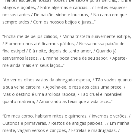
“Tentes esquecer nossas noites / De sexo e puras delícias, / Entre
afagos e açoites, / Entre algemas e carícias… / Tentes esquecer
nossas tardes / De paixão, vinho e loucuras, / Na cama em que
sempre ardes / Com os nossos beijos e juras...”
“Encha-me de beijos cálidos, / Minha tristeza suavemente extirpe,
/ E amemo-nos até ficarmos pálidos, / Nessa nossa paixão de
fina estirpe! / E à noite, depois de tanto amor, / Quando já
estivermos lassos, / E minha boca cheia de seu sabor, / Aperte-
me ainda mais em seus laços...”
“Ao ver os olhos vazios da abnegada esposa, / Tão vazios quanto
a sua velha carteira, / Ajoelha-se, e reza aos céus uma prece, /
Mas o destino é uma ardilosa raposa, / Tão cruel e insensível
quanto matreira, / Amarrando as teias que a vida tece...”
“Em meu corpo, habitam mitos e quimeras, / Invernos e verões, /
Outonos e primaveras, / Restos de antigas paixões… / Em minha
mente, vagam versos e canções, / Estrelas e madrugadas, /