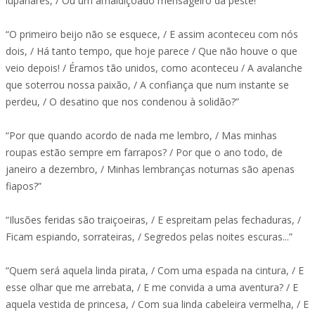
lupanares, / Ou um amaldiçoado mensageiro da peste!”
“O primeiro beijo não se esquece, / E assim aconteceu com nós
dois, / Há tanto tempo, que hoje parece / Que não houve o que
veio depois! / Éramos tão unidos, como aconteceu / A avalanche
que soterrou nossa paixão, / A confiança que num instante se
perdeu, / O desatino que nos condenou à solidão?”
“Por que quando acordo de nada me lembro, / Mas minhas
roupas estão sempre em farrapos? / Por que o ano todo, de
janeiro a dezembro, / Minhas lembranças noturnas são apenas
fiapos?”
“Ilusões feridas são traiçoeiras, / E espreitam pelas fechaduras, /
Ficam espiando, sorrateiras, / Segredos pelas noites escuras...”
“Quem será aquela linda pirata, / Com uma espada na cintura, / E
esse olhar que me arrebata, / E me convida a uma aventura? / E
aquela vestida de princesa, / Com sua linda cabeleira vermelha, / E