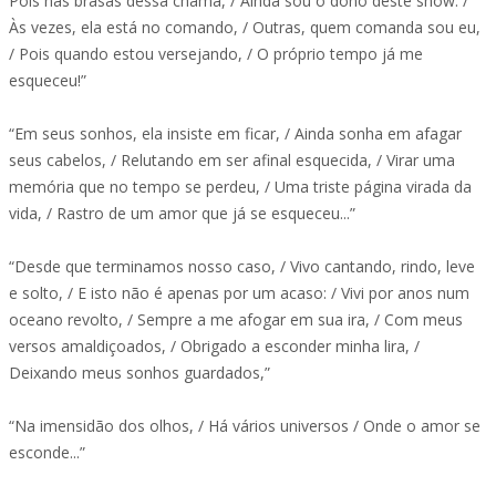
Pois nas brasas dessa chama, / Ainda sou o dono deste show. /
Às vezes, ela está no comando, / Outras, quem comanda sou eu,
/ Pois quando estou versejando, / O próprio tempo já me
esqueceu!”
“Em seus sonhos, ela insiste em ficar, / Ainda sonha em afagar
seus cabelos, / Relutando em ser afinal esquecida, / Virar uma
memória que no tempo se perdeu, / Uma triste página virada da
vida, / Rastro de um amor que já se esqueceu...”
“Desde que terminamos nosso caso, / Vivo cantando, rindo, leve
e solto, / E isto não é apenas por um acaso: / Vivi por anos num
oceano revolto, / Sempre a me afogar em sua ira, / Com meus
versos amaldiçoados, / Obrigado a esconder minha lira, /
Deixando meus sonhos guardados,”
“Na imensidão dos olhos, / Há vários universos / Onde o amor se
esconde...”