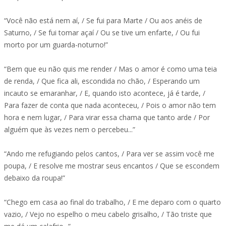
“Você não está nem aí, / Se fui para Marte / Ou aos anéis de
Saturno, / Se fui tomar açaí / Ou se tive um enfarte, / Ou fui
morto por um guarda-noturno!”
“Bem que eu não quis me render / Mas o amor é como uma teia
de renda, / Que fica ali, escondida no chão, / Esperando um
incauto se emaranhar, / E, quando isto acontece, já é tarde, /
Para fazer de conta que nada aconteceu, / Pois o amor não tem
hora e nem lugar, / Para virar essa chama que tanto arde / Por
alguém que às vezes nem o percebeu...”
“Ando me refugiando pelos cantos, / Para ver se assim você me
poupa, / E resolve me mostrar seus encantos / Que se escondem
debaixo da roupa!”
“Chego em casa ao final do trabalho, / E me deparo com o quarto
vazio, / Vejo no espelho o meu cabelo grisalho, / Tão triste que