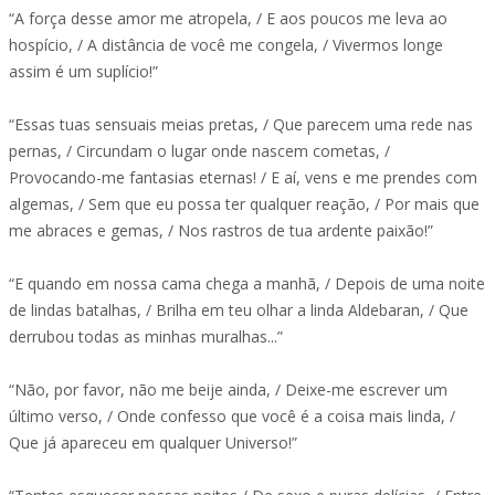
“A força desse amor me atropela, / E aos poucos me leva ao
hospício, / A distância de você me congela, / Vivermos longe
assim é um suplício!”
“Essas tuas sensuais meias pretas, / Que parecem uma rede nas
pernas, / Circundam o lugar onde nascem cometas, /
Provocando-me fantasias eternas! / E aí, vens e me prendes com
algemas, / Sem que eu possa ter qualquer reação, / Por mais que
me abraces e gemas, / Nos rastros de tua ardente paixão!”
“E quando em nossa cama chega a manhã, / Depois de uma noite
de lindas batalhas, / Brilha em teu olhar a linda Aldebaran, / Que
derrubou todas as minhas muralhas...”
“Não, por favor, não me beije ainda, / Deixe-me escrever um
último verso, / Onde confesso que você é a coisa mais linda, /
Que já apareceu em qualquer Universo!”