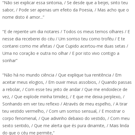
“Não sei explicar essa sintonia, / Se desde que a beijei, sinto teu
sabor, / Pode ser apenas um efeito da Poesia, / Mas acho que o
nome disto é amor...”
“E de repente um dia notares / Todos os meus ternos olhares / E
nesse dia receberei do céu / Um sorriso teu como troféu / E te
contarei como me afetas / Que Cupido acertou-me duas setas /
Uma no coração e outra no olhar / E por isto vivo contigo a
sonhar”
“Não há no mundo ciência / Que explique tua renitência / Em
aceitar meus elogios, / Em ouvir meus assobios, / Quando passas
a rebolar, / Com esse teu jeito de andar / Que me endoidece de
vez, / Que explode minha timidez, / E que me deixa perplexo, /
Sonhando em ver teu reflexo / Através de meu espelho, / A tirar
teu vestido vermelho, / Com um sorriso sensual, / E mostrar o
corpo fenomenal, / Que adivinho debaixo do vestido, / Com meu
sexto sentido, / Que me alerta que és pura dinamite, / Mais linda
do que o céu me permite,”