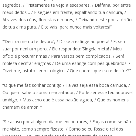
segredos, / Tristemente te vejo a escapares, / Diáfana, por entre
meus dedos… / E segues em frente, espalhando tua candura, /
Através dos céus, florestas e mares, / Deixando este poeta órfão
de tua alma pura, / E te vais, para nunca mais voltares!”
“’Decifra-me ou te devoro’, / Disse a esfinge ao poeta! / E, sem
suar por nenhum poro, / Ele respondeu: ‘Singela meta! / Meu
ofício é procurar rimas / Para versos bem complicados, / Será
moleza decifrar enigmas / De uma esfinge com pés quebrados! /
Dizei-me, astuto ser mitológico, / Que queres que eu te decifre?’”
“O que me faz sonhar contigo / Talvez seja essa boca carnuda, /
Ou quem sabe o sorriso encantador, / Pode ser esse teu adorável
umbigo, / Mas acho que é essa paixão aguda, / Que os homens
chamam de amor...”
“Se acaso por aí algum dia me encontrares, / Faças como se não
me viste, como sempre fizeste, / Como se eu fosse o rei dos