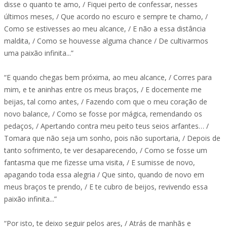
disse o quanto te amo, / Fiquei perto de confessar, nesses
últimos meses, / Que acordo no escuro e sempre te chamo, /
Como se estivesses ao meu alcance, / E não a essa distância
maldita, / Como se houvesse alguma chance / De cultivarmos
uma paixão infinita...”
“E quando chegas bem próxima, ao meu alcance, / Corres para
mim, e te aninhas entre os meus braços, / E docemente me
beijas, tal como antes, / Fazendo com que o meu coração de
novo balance, / Como se fosse por mágica, remendando os
pedaços, / Apertando contra meu peito teus seios arfantes… /
Tomara que não seja um sonho, pois não suportaria, / Depois de
tanto sofrimento, te ver desaparecendo, / Como se fosse um
fantasma que me fizesse uma visita, / E sumisse de novo,
apagando toda essa alegria / Que sinto, quando de novo em
meus braços te prendo, / E te cubro de beijos, revivendo essa
paixão infinita...”
“Por isto, te deixo seguir pelos ares, / Atrás de manhãs e