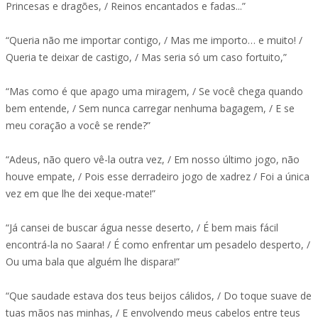
Princesas e dragões, / Reinos encantados e fadas...”
“Queria não me importar contigo, / Mas me importo… e muito! /
Queria te deixar de castigo, / Mas seria só um caso fortuito,”
“Mas como é que apago uma miragem, / Se você chega quando
bem entende, / Sem nunca carregar nenhuma bagagem, / E se
meu coração a você se rende?”
“Adeus, não quero vê-la outra vez, / Em nosso último jogo, não
houve empate, / Pois esse derradeiro jogo de xadrez / Foi a única
vez em que lhe dei xeque-mate!”
“Já cansei de buscar água nesse deserto, / É bem mais fácil
encontrá-la no Saara! / É como enfrentar um pesadelo desperto, /
Ou uma bala que alguém lhe dispara!”
“Que saudade estava dos teus beijos cálidos, / Do toque suave de
tuas mãos nas minhas, / E envolvendo meus cabelos entre teus