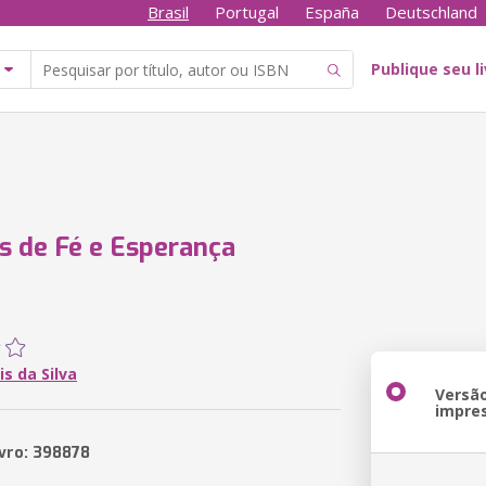
Brasil
Portugal
España
Deutschland
Publique seu l
s de Fé e Esperança
is da Silva
Versã
impre
ivro: 398878