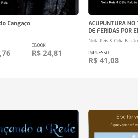
 do Cangaço
ACUPUNTURA NO
DE FERIDAS POR 
Neila Reis & Célia Falcão
O
EBOOK
,76
R$ 24,81
IMPRESSO
R$ 41,08