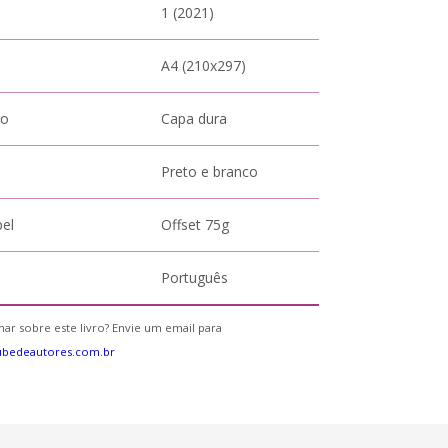
1 (2021)
A4 (210x297)
to
Capa dura
Preto e branco
pel
Offset 75g
Português
ar sobre este livro? Envie um email para
ubedeautores.com.br