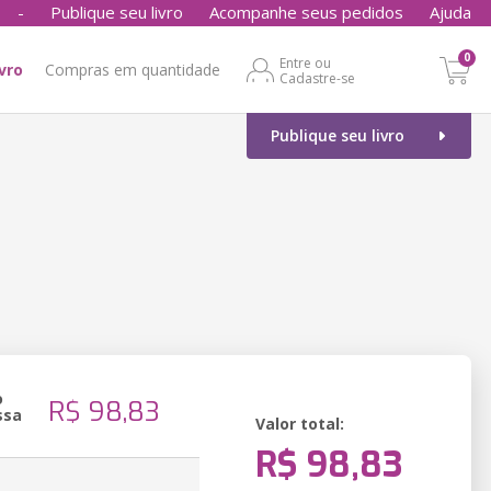
-
Publique seu livro
Acompanhe seus pedidos
Ajuda
0
Entre ou
ivro
Compras em quantidade
Cadastre-se
Publique seu livro
o
R$ 98,83
ssa
Valor total:
R$ 98,83