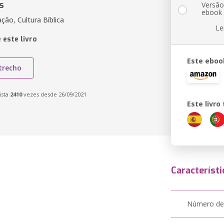
s
Versã
ebook
ção, Cultura Bíblica
Le
 este livro
Este eboo
trecho
ista
2410
vezes desde 26/09/2021
Este livr
Característi
Número de