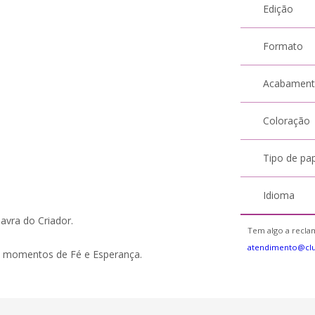
Edição
Formato
Acabamen
Coloração
Tipo de pa
Idioma
avra do Criador.
Tem algo a reclam
atendimento@cl
em momentos de Fé e Esperança.