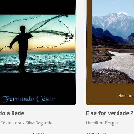
do a Rede
E se for verdade ?
César Lopes Silva Segundo
Hamilton Borges