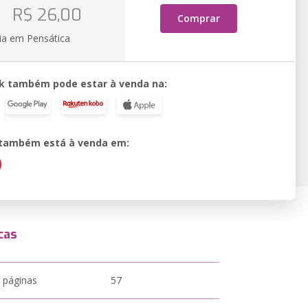
o
R$ 26,00
Comprar
ia em Pensática
k também pode estar à venda na:
o também está à venda em:
cas
 páginas
57