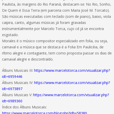
Paulista, às margens do Rio Paraná, destacam-se: No Rio, Sonho,
De Quem é Essa Terra (em parceria com Maria José M. Torcato).
São músicas executadas com teclado (som de piano), baixo, viola
caipira, canto, algumas músicas já foram gravadas
instrumentalmente por Marcelo Torca, cujo cd já se encontra
esgotado.
Morales é o músico compositor especializado em folia, ou seja,
carnaval e a música que se destaca é a Folia Em Paulicéia, de
rítimo alegre e contagiante, tem como proposta passar os dias de
carnaval alegre e descontraído.
Álbuns Musicais III:
https://www.marcelotorca.com/visualizar.php?
idt=6959446
Álbuns Musicais IV:
https://www.marcelotorca.com/visualizar.php?
idt=6973897
Álbuns Musicais V:
https://www.marcelotorca.com/visualizar.php?
idt=6989360
Índice dos Álbuns Musicais:
https://www.marcelotorca.com/blog.php?idb=58380