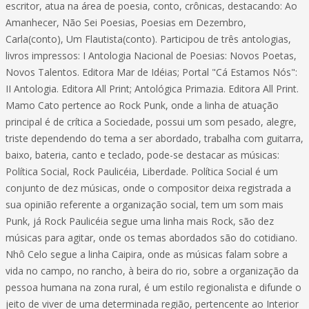
escritor, atua na área de poesia, conto, crônicas, destacando: Ao
Amanhecer, Não Sei Poesias, Poesias em Dezembro,
Carla(conto), Um Flautista(conto). Participou de três antologias,
livros impressos: I Antologia Nacional de Poesias: Novos Poetas,
Novos Talentos. Editora Mar de Idéias; Portal "Cá Estamos Nós":
II Antologia. Editora All Print; Antológica Primazia. Editora All Print.
Mamo Cato pertence ao Rock Punk, onde a linha de atuação
principal é de crítica a Sociedade, possui um som pesado, alegre,
triste dependendo do tema a ser abordado, trabalha com guitarra,
baixo, bateria, canto e teclado, pode-se destacar as músicas:
Política Social, Rock Paulicéia, Liberdade. Política Social é um
conjunto de dez músicas, onde o compositor deixa registrada a
sua opinião referente a organização social, tem um som mais
Punk, já Rock Paulicéia segue uma linha mais Rock, são dez
músicas para agitar, onde os temas abordados são do cotidiano.
Nhô Celo segue a linha Caipira, onde as músicas falam sobre a
vida no campo, no rancho, à beira do rio, sobre a organização da
pessoa humana na zona rural, é um estilo regionalista e difunde o
jeito de viver de uma determinada região, pertencente ao Interior