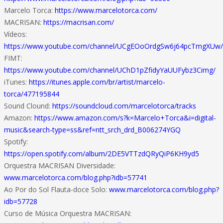
Marcelo Torca:
https://www.marcelotorca.com/
MACRISAN:
https://macrisan.com/
Vídeos:
https://www.youtube.com/channel/UCgEOoOrdgSw6j64pcTmgXUw/
FIMT:
https://www.youtube.com/channel/UChD1pZfidyYaUUFybz3Cimg/
iTunes:
https://itunes.apple.com/br/artist/marcelo-
torca/477195844
Sound Clound:
https://soundcloud.com/marcelotorca/tracks
Amazon:
https://www.amazon.com/s?k=Marcelo+Torca&i=digital-
music&search-type=ss&ref=ntt_srch_drd_B006274YGQ
Spotify:
https://open.spotify.com/album/2DE5VTTzdQRyQiP6KH9yd5
Orquestra MACRISAN Diversidade:
www.marcelotorca.com/blog.php?idb=57741
Ao Por do Sol Flauta-doce Solo:
www.marcelotorca.com/blog.php?
idb=57728
Curso de Música Orquestra MACRISAN: