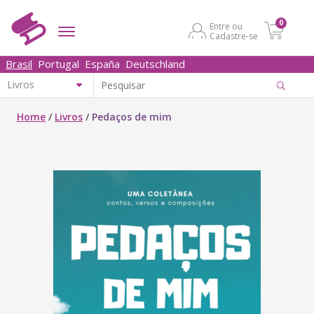
0
Entre ou
Cadastre-se
Brasil
Portugal
España
Deutschland
Home
/
Livros
/
Pedaços de mim