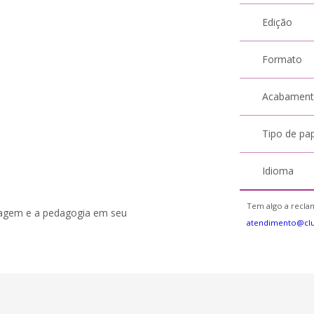
Edição
Formato
Acabamen
Tipo de pa
Idioma
Tem algo a reclam
izagem e a pedagogia em seu
atendimento@cl