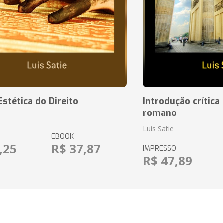
Estética do Direito
Introdução crítica 
romano
Luis Satie
O
EBOOK
,25
R$ 37,87
IMPRESSO
R$ 47,89