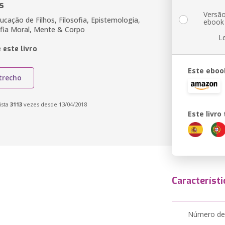
s
Versã
cação de Filhos, Filosofia, Epistemologia,
ebook
sofia Moral, Mente & Corpo
L
 este livro
Este eboo
trecho
ista
3113
vezes desde 13/04/2018
Este livr
Característi
Número de