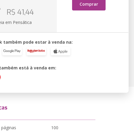
Comprar
o
R$ 41,44
eia em Pensática
k também pode estar à venda na:
o também está à venda em:
cas
 páginas
100