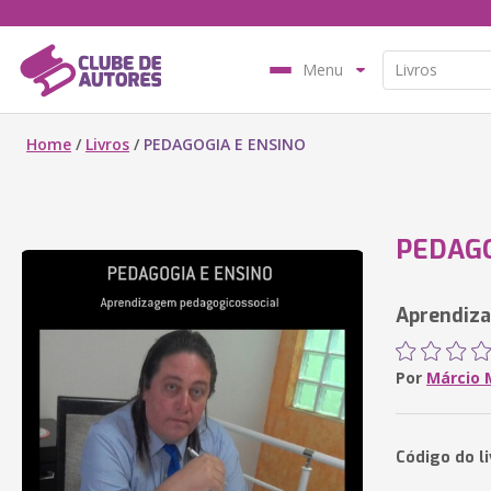
Menu
Home
/
Livros
/
PEDAGOGIA E ENSINO
PEDAGO
Aprendiz
Por
Márcio 
Código do l