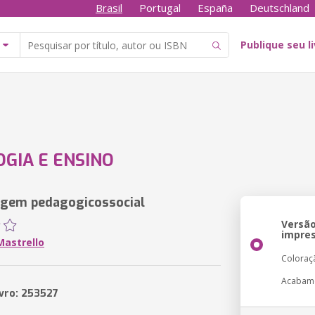
Brasil
Portugal
España
Deutschland
Publique seu l
GIA E ENSINO
agem pedagogicossocial
Versã
impre
Mastrello
Coloraç
Acabam
ivro: 253527