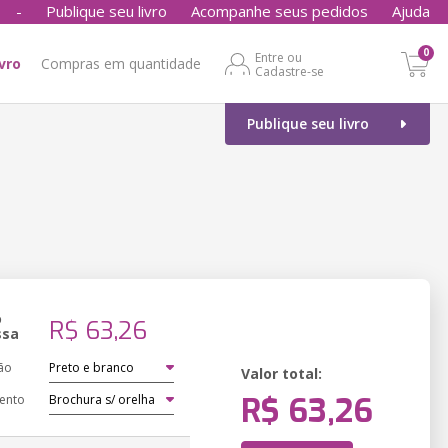
-
Publique seu livro
Acompanhe seus pedidos
Ajuda
0
Entre ou
ivro
Compras em quantidade
Cadastre-se
Publique seu livro
o
R$ 63,26
ssa
ão
Valor total:
R$ 63,26
ento