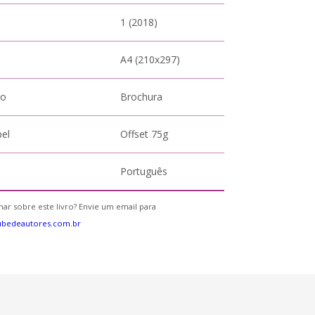
1 (2018)
A4 (210x297)
to
Brochura
pel
Offset 75g
Português
ar sobre este livro? Envie um email para
ubedeautores.com.br