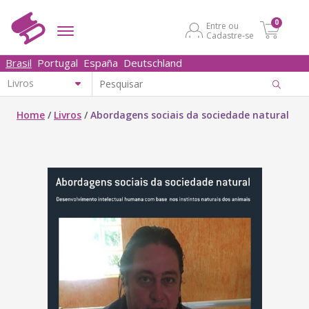
0
Entre ou
Cadastre-se
Brasil
Portugal
España
Deutschland
Home
/
Livros
/
Abordagens sociais da sociedade natural