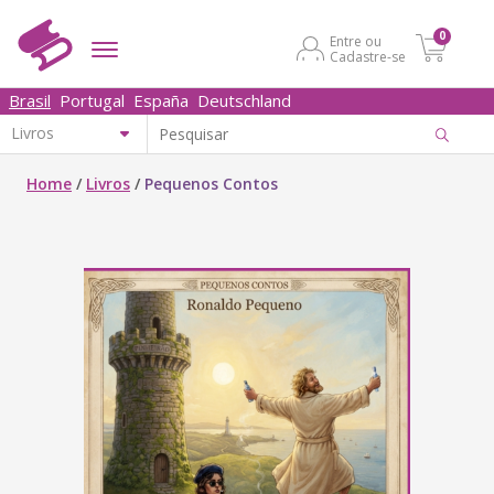
0
Entre ou
Cadastre-se
Brasil
Portugal
España
Deutschland
Home
/
Livros
/
Pequenos Contos