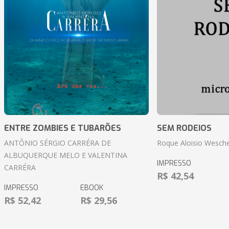
ENTRE ZOMBIES E TUBARÕES
SEM RODEIOS
ANTÔNIO SÉRGIO CARRÉRA DE
Roque Aloisio Wesche
ALBUQUERQUE MELO E VALENTINA
IMPRESSO
CARRÉRA
R$ 42,54
IMPRESSO
EBOOK
R$ 52,42
R$ 29,56