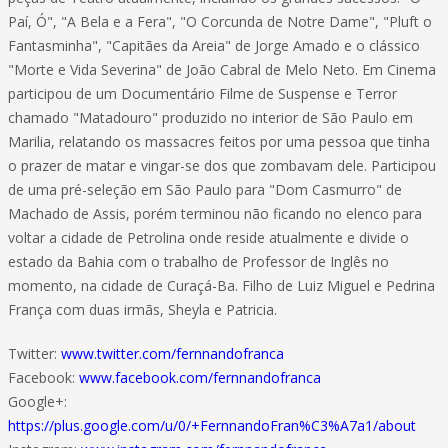
Paí, Ó", "A Bela e a Fera", "O Corcunda de Notre Dame", "Pluft o
Fantasminha", "Capitães da Areia" de Jorge Amado e o clássico
"Morte e Vida Severina" de João Cabral de Melo Neto. Em Cinema
participou de um Documentário Filme de Suspense e Terror
chamado "Matadouro" produzido no interior de São Paulo em
Marilia, relatando os massacres feitos por uma pessoa que tinha
o prazer de matar e vingar-se dos que zombavam dele. Participou
de uma pré-seleção em São Paulo para "Dom Casmurro" de
Machado de Assis, porém terminou não ficando no elenco para
voltar a cidade de Petrolina onde reside atualmente e divide o
estado da Bahia com o trabalho de Professor de Inglês no
momento, na cidade de Curaçá-Ba. Filho de Luiz Miguel e Pedrina
França com duas irmãs, Sheyla e Patricia.
Twitter:
www.twitter.com/fernnandofranca
Facebook:
www.facebook.com/fernnandofranca
Google+:
https://plus.google.com/u/0/+FernnandoFran%C3%A7a1/about