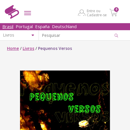
0
Entre ou
Cadastre-se
Brasil
Portugal
España
Deutschland
Home
/
Livros
/
Pequenos Versos