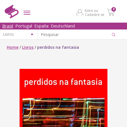
0
Entre ou
Cadastre-se
Brasil
Portugal
España
Deutschland
Home
/
Livros
/
perdidos na fantasia