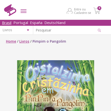
0
Entre ou
Cadastre-se
Brasil
Portugal
España
Deutschland
Home
/
Livros
/
Pimpim o Pangolim