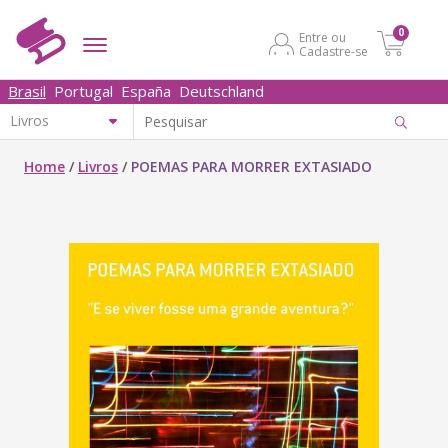
0
Entre ou
Cadastre-se
Brasil
Portugal
España
Deutschland
Home
/
Livros
/
POEMAS PARA MORRER EXTASIADO