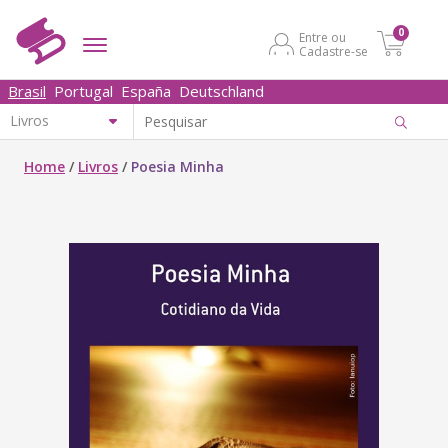
0
Entre ou
Cadastre-se
Brasil
Portugal
España
Deutschland
Home
/
Livros
/
Poesia Minha