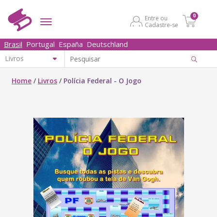
0
Entre ou
Cadastre-se
Brasil
Portugal
España
Deutschland
Home
/
Livros
/
Polícia Federal - O Jogo