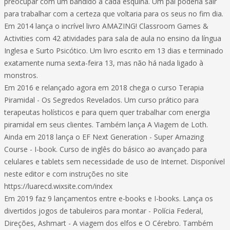
preocupar com um bandido a cada esquina. Um pai poderia sair
para trabalhar com a certeza que voltaria para os seus no fim dia.
Em 2014 lança o incrível livro AMAZING! Classroom Games &
Activities com 42 atividades para sala de aula no ensino da língua
Inglesa e Surto Psicótico. Um livro escrito em 13 dias e terminado
exatamente numa sexta-feira 13, mas não há nada ligado à
monstros.
Em 2016 e relançado agora em 2018 chega o curso Terapia
Piramidal - Os Segredos Revelados. Um curso prático para
terapeutas holísticos e para quem quer trabalhar com energia
piramidal em seus clientes. Também lança A Viagem de Loth.
Ainda em 2018 lança o EF Next Generation - Super Amazing
Course - I-book. Curso de inglês do básico ao avançado para
celulares e tablets sem necessidade de uso de Internet. Disponível
neste editor e com instruções no site
https://luarecd.wixsite.com/index
Em 2019 faz 9 lançamentos entre e-books e I-books. Lança os
divertidos jogos de tabuleiros para montar - Polícia Federal,
Direções, Ashmart - A viagem dos elfos e O Cérebro. Também