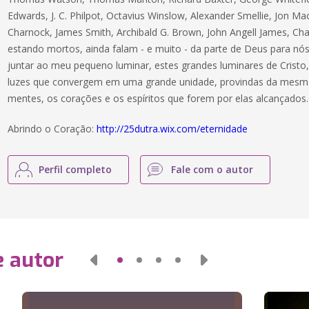
Edwards, J. C. Philpot, Octavius Winslow, Alexander Smellie, Jon 
Charnock, James Smith, Archibald G. Brown, John Angell James, Ch
estando mortos, ainda falam - e muito - da parte de Deus para nós
juntar ao meu pequeno luminar, estes grandes luminares de Cristo, 
luzes que convergem em uma grande unidade, provindas da mesma l
mentes, os corações e os espíritos que forem por elas alcançados.
Abrindo o Coração:
http://25dutra.wix.com/eternidade
Perfil completo
Fale com o autor
e autor