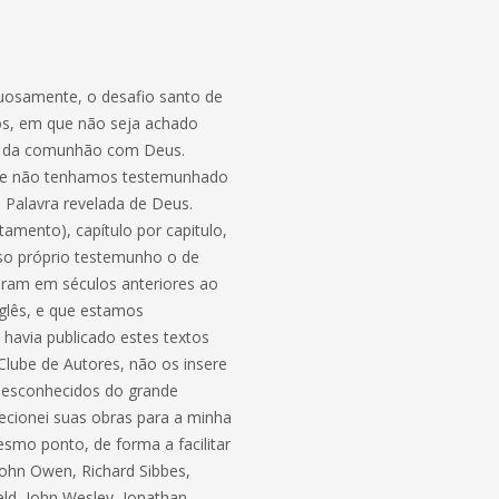
tuosamente, o desafio santo de
dos, em que não seja achado
ção da comunhão com Deus.
 que não tenhamos testemunhado
 Palavra revelada de Deus.
amento), capítulo por capitulo,
so próprio testemunho o de
eram em séculos anteriores ao
nglês, e que estamos
 havia publicado estes textos
lube de Autores, não os insere
 desconhecidos do grande
recionei suas obras para a minha
smo ponto, de forma a facilitar
John Owen, Richard Sibbes,
d, John Wesley, Jonathan