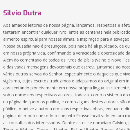
Silvio Dutra
Aos amados leitores de nossa página, lançamos, respeitosa e afe
tentarem encontrar qualquer livro, entre as centenas nela publica
alimento espiritual para nossas almas, e inspiração para a ativa
Nossa ousadia não é presunçosa, pois nada há ali publicado, de
em nossa própria vida, confirmando a veracidade e operosidade da
Além do comentário de todos os livros da Bíblia (Velho e Novo Test
e das várias mensagens devocionais que escrevi, juntamos ao nos
vários outros servos do Senhor, especialmente o daqueles que viv
vigésimo, cujos escritos traduzimos e adaptamos do original em i
apresentando pioneiramente em nossa própria língua. Inicialmente,
sob o nome dos respectivos autores, todavia, como o sistema do C
na página de quem os publica, e como alguns destes autores são
público, mantive a autoria em suas respectivas obras, enquanto di
página, de modo que todo o conjunto ficasse localizado em um me
as consultas dos interessados. Dentre estes se nomeiam Calvino, 
Thomas Watson, Thomas Manton, Richard Baxter, George Whitefiel