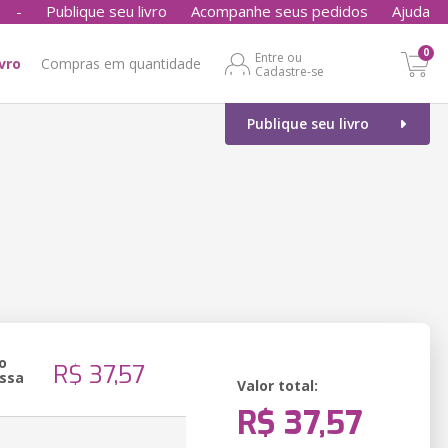
-
Publique seu livro
Acompanhe seus pedidos
Ajuda
0
Entre ou
ivro
Compras em quantidade
Cadastre-se
Publique seu livro
o
R$ 37,57
ssa
Valor total:
R$ 37,57