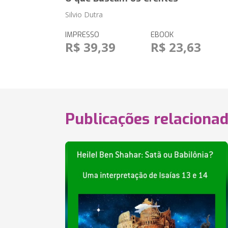
Silvio Dutra
IMPRESSO
EBOOK
R$ 39,39
R$ 23,63
Publicações relaciona