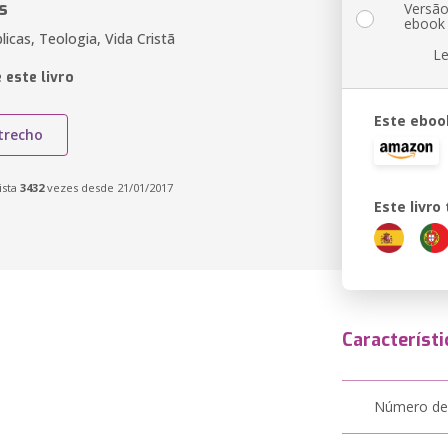
s
Versã
ebook
licas, Teologia, Vida Cristã
Le
 este livro
Este eboo
trecho
ista
3432
vezes desde 21/01/2017
Este livr
Característi
Número de