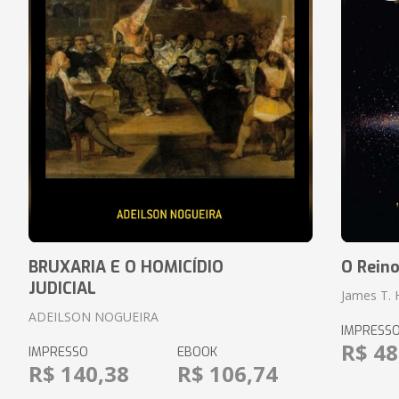
BRUXARIA E O HOMICÍDIO
O Rein
JUDICIAL
James T.
ADEILSON NOGUEIRA
IMPRESS
R$ 48
IMPRESSO
EBOOK
R$ 140,38
R$ 106,74