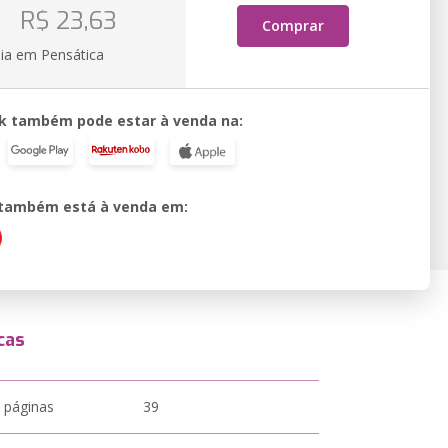
o
R$ 23,63
Comprar
ia em Pensática
k também pode estar à venda na:
o também está à venda em:
cas
 páginas
39