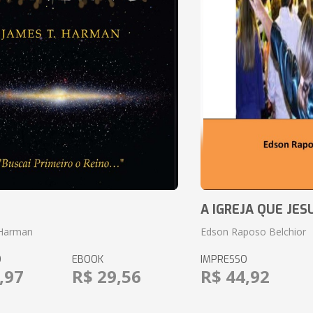
o
A IGREJA QUE JES
 Harman
Edson Raposo Belchior
O
EBOOK
IMPRESSO
,97
R$ 29,56
R$ 44,92