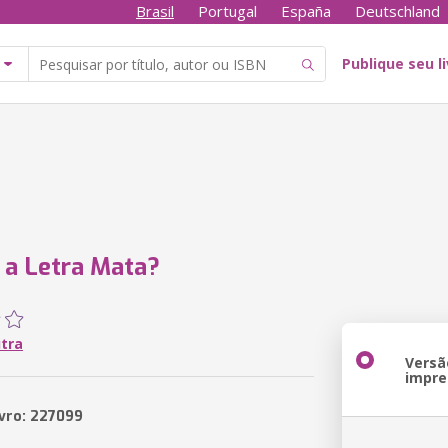
Brasil
Portugal
España
Deutschland
Publique seu l
 a Letra Mata?
utra
Versã
impre
ivro: 227099