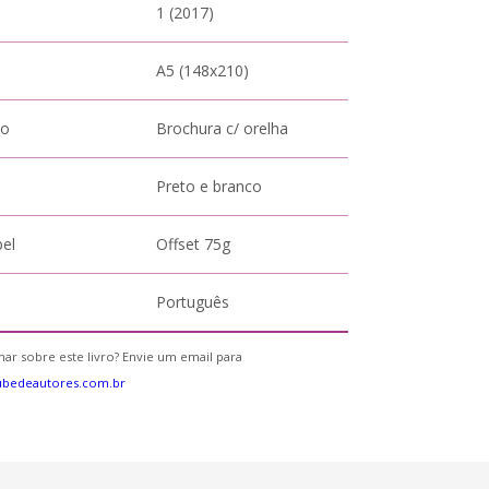
1 (2017)
A5 (148x210)
to
Brochura c/ orelha
Preto e branco
pel
Offset 75g
Português
ar sobre este livro? Envie um email para
ubedeautores.com.br