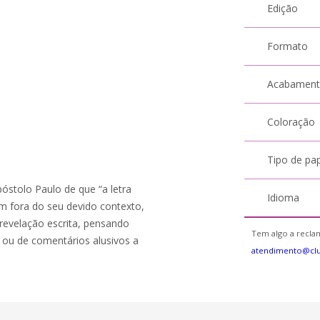
Edição
Formato
Acabamen
Coloração
Tipo de pa
óstolo Paulo de que “a letra
Idioma
rem fora do seu devido contexto,
revelação escrita, pensando
Tem algo a reclam
o ou de comentários alusivos a
atendimento@cl