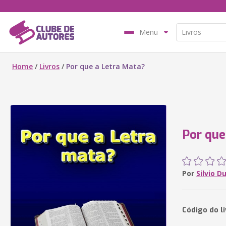
Menu
Home
/
Livros
/
Por que a Letra Mata?
Por que
Por
Silvio D
Código do l