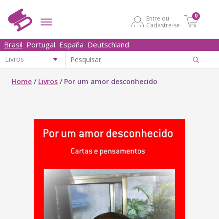
0
Entre ou
Cadastre-se
Brasil
Portugal
España
Deutschland
Home
/
Livros
/
Por um amor desconhecido