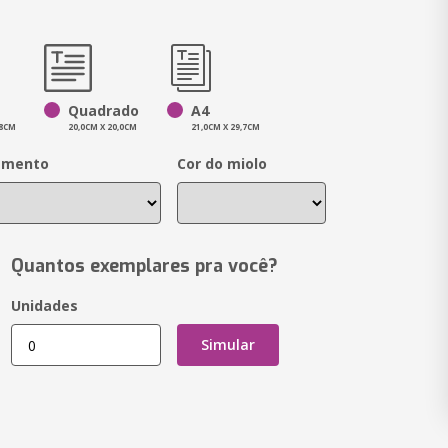
Quadrado
A4
,8CM
20,0CM X 20,0CM
21,0CM X 29,7CM
amento
Cor do miolo
Quantos exemplares pra você?
Unidades
Simular