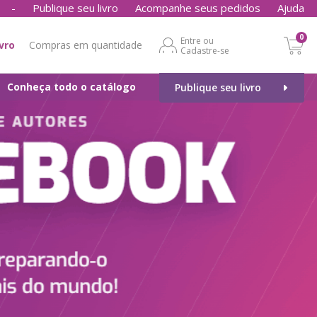
-
Publique seu livro
Acompanhe seus pedidos
Ajuda
0
Entre ou
ivro
Compras em quantidade
Cadastre-se
Conheça todo o catálogo
Publique seu livro