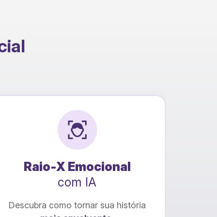
cial
★
NOVO
Conversão para EBOOK
com IA
ia
Transforme seu livro de PDF para