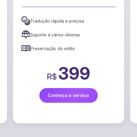
mais envolvente.
Mapeamento de emoções ao longo 
narrativa
Identificação de picos de tensão
Recomendações para aumentar o
engajamento
9
99
R$
o
Conheça o serviço