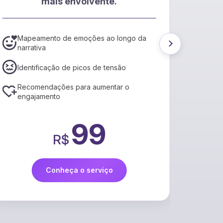
EPub e
alcance um novo público!
da
Conversão para formato EPub3, padrão
de mercado
Ajustes via IA para garantir maior
acessibilidade
Relatório de metadados recomendados
por IA
109
R$
Conheça o serviço