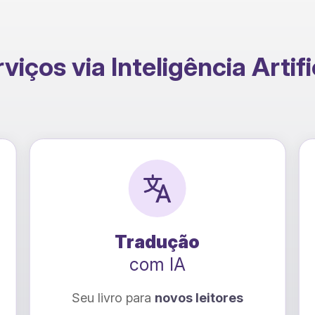
viços via Inteligência Artifi
o
Raio-X Emocional
com IA
eitores
Descubra como tornar sua histór