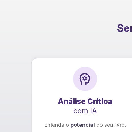
Ser
 Crítica
Traduçã
m IA
com IA
ncial
do seu livro.
Seu livro para
novos l