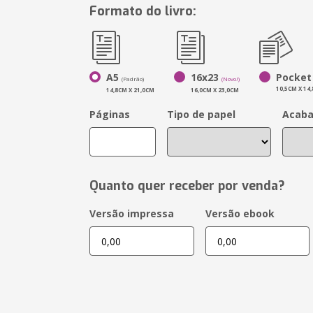
Formato do livro:
A5
16x23
Pocket
(Padrão)
(Novo!)
10,5CM X 14
14,8CM X 21,0CM
16,0CM X 23,0CM
Páginas
Tipo de papel
Acab
Quanto quer receber por venda?
Versão impressa
Versão ebook