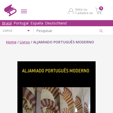
0
Entre ou
Cadastre-se
Brasil
Portugal
España
Deutschland
Home
/
Livros
/
ALJAMIADO PORTUGUÊS MODERNO